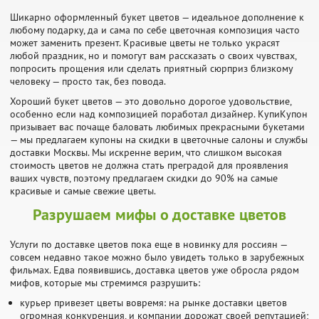
Шикарно оформленный букет цветов — идеальное дополнение к
любому подарку, да и сама по себе цветочная композиция часто
может заменить презент. Красивые цветы не только украсят
любой праздник, но и помогут вам рассказать о своих чувствах,
попросить прощения или сделать приятный сюрприз близкому
человеку — просто так, без повода.
Хороший букет цветов — это довольно дорогое удовольствие,
особенно если над композицией поработал дизайнер. КупиКупон
призывает вас почаще баловать любимых прекрасными букетами
— мы предлагаем купоны на скидки в цветочные салоны и службы
доставки Москвы. Мы искренне верим, что слишком высокая
стоимость цветов не должна стать преградой для проявления
ваших чувств, поэтому предлагаем скидки до 90% на самые
красивые и самые свежие цветы.
Разрушаем мифы о доставке цветов
Услуги по доставке цветов пока еще в новинку для россиян —
совсем недавно такое можно было увидеть только в зарубежных
фильмах. Едва появившись, доставка цветов уже обросла рядом
мифов, которые мы стремимся разрушить:
курьер привезет цветы вовремя: на рынке доставки цветов
огромная конкуренция, и компании дорожат своей репутацией;