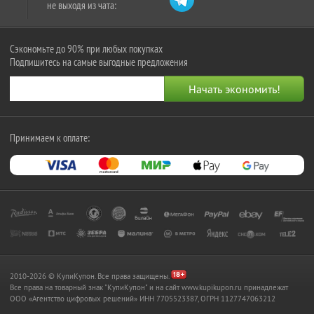
не выходя из чата:
Сэкономьте до 90% при любых покупках
Подпишитесь на самые выгодные предложения
Принимаем к оплате:
2010-2026 © КупиКупон. Все права защищены.
Все права на товарный знак "КупиКупон" и на сайт www.kupikupon.ru принадлежат
OOO «Агентство цифровых решений» ИНН 7705523387, ОГРН 1127747063212