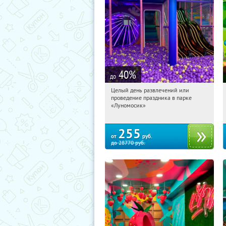
40
%
до
Целый день развлечений или
17:31:14
Купили:
37
проведение праздника в парке
Чертановская
«Луномосик»
255
от
руб.
до
28770
руб.