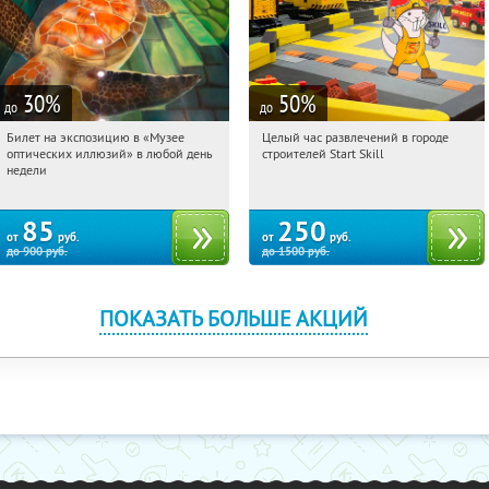
30
%
50
%
до
до
Билет на экспозицию в «Музее
Целый час развлечений в городе
17:31:14
Купили:
219
17:31:14
Купили:
832
оптических иллюзий» в любой день
строителей Start Skill
Воробьёвы горы
Бунинская аллея
недели
Братиславская
85
250
от
руб.
от
руб.
до
900
руб.
до
1500
руб.
ПОКАЗАТЬ БОЛЬШЕ АКЦИЙ