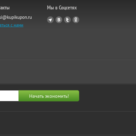
такты
Мы в Соцсетях
si@kupikupon.ru
аться с нами