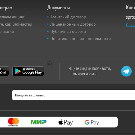
тнёрам
Документы
Кон
елаем акцию!
Агентский договор
spro
е, как Вебмастер
Лицензионный договор
Связ
е акции
Публичная оферта
Политика конфиденциальности
Ищите скидки поблизости,
не выходя из чата: