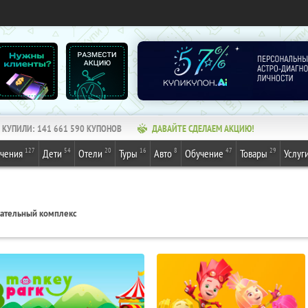
КУПИЛИ:
141 661 590
КУПОНОВ
ДАВАЙТЕ СДЕЛАЕМ АКЦИЮ!
127
54
20
16
8
47
29
ечения
Дети
Отели
Туры
Авто
Обучение
Товары
Услуг
кательный комплекс