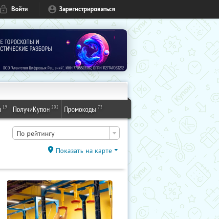
Войти
Зарегистрироваться
19
202
73
и
ПолучиКупон
Промокоды
По рейтингу
Показать на карте