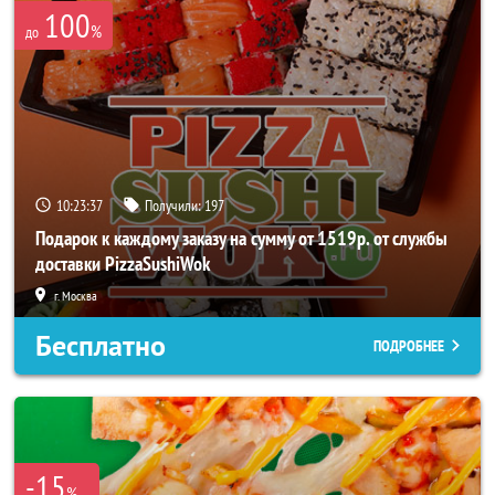
100
%
до
10:23:36
Получили:
197
Подарок к каждому заказу на сумму от 1519р. от службы
доставки PizzaSushiWok
г. Москва
Бесплатно
ПОДРОБНЕЕ
-15
%