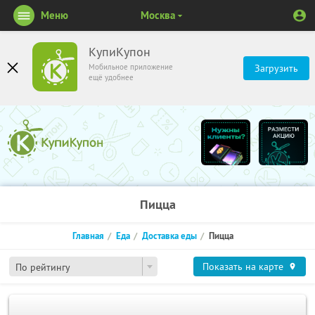
Меню
Москва
КупиКупон
Мобильное приложение
Загрузить
ещё удобнее
Пицца
Главная
Еда
Доставка еды
Пицца
Показать на карте
По рейтингу