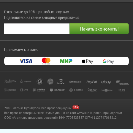
Сэкономьте до 90% при любых покупках
Подпишитесь на самые выгодные предложения
Принимаем к оплате:
2010-2026 © КупиКупон. Все права защищены.
Все права на товарный знак "КупиКупон" и на сайт www.kupikupon.ru принадлежат
OOO «Агентство цифровых решений» ИНН 7705523387, ОГРН 1127747063212