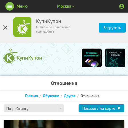
Меню
Москва
КупиКупон
Мобильное приложение
Загрузить
ещё удобнее
Отношения
Главная
Обучение
Другое
Отношения
Показать на карте
По рейтингу