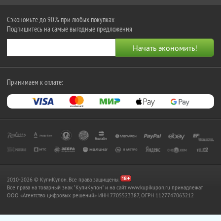
Сэкономьте до 90% при любых покупках
Подпишитесь на самые выгодные предложения
Принимаем к оплате:
2010-2026 © КупиКупон. Все права защищены.
Все права на товарный знак "КупиКупон" и на сайт www.kupikupon.ru принадлежат
OOO «Агентство цифровых решений» ИНН 7705523387, ОГРН 1127747063212