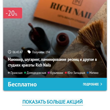
-20
%
06:45:47
Получили:
194
Маникюр, шугаринг, ламинирование ресниц и другое в
студиях красоты Rich Nails
Пражская
Домодедовская
Кузьминки
Юго-Западная
Митино
Бесплатно
ПОДРОБНЕЕ
ПОКАЗАТЬ БОЛЬШЕ АКЦИЙ