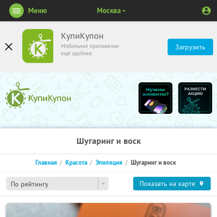
Меню
Москва
КупиКупон
Мобильное приложение
Загрузить
ещё удобнее
Шугаринг и воск
Главная
Красота
Эпиляция
Шугаринг и воск
Показать на карте
По рейтингу