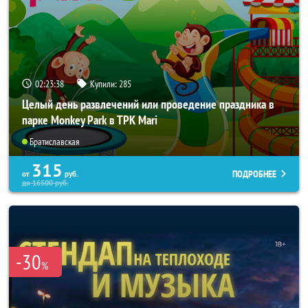
02:23:37
Купили:
285
Целый день развлечений или проведение праздника в
парке Monkey Park в ТРК Mari
Братиславская
315
ПОДРОБНЕЕ
от
руб.
до
16500
руб.
-30
%