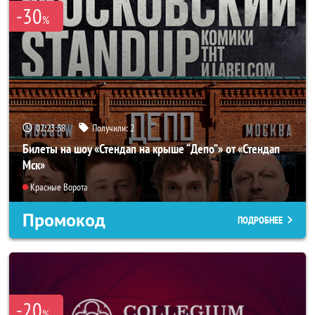
-30
%
02:23:37
Получили:
2
Билеты на шоу «Стендап на крыше “Депо”» от «Стендап
Мск»
Красные Ворота
Промокод
ПОДРОБНЕЕ
-20
%