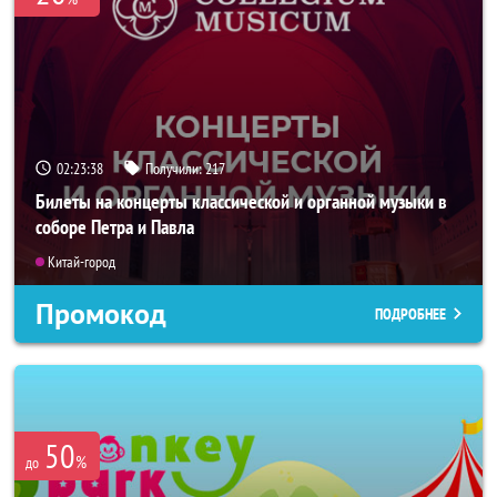
02:23:37
Получили:
217
Билеты на концерты классической и органной музыки в
соборе Петра и Павла
Китай-город
Промокод
ПОДРОБНЕЕ
50
%
до