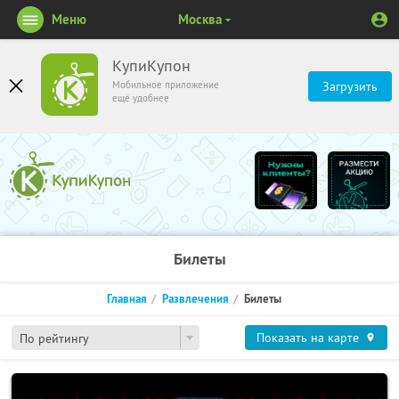
Меню
Москва
КупиКупон
Мобильное приложение
Загрузить
ещё удобнее
Билеты
Главная
Развлечения
Билеты
Показать на карте
По рейтингу