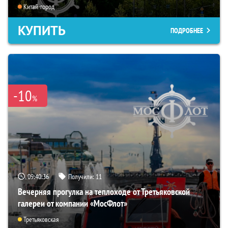
Китай-город
КУПИТЬ
ПОДРОБНЕЕ
-10
%
09:40:35
Получили:
11
Вечерняя прогулка на теплоходе от Третьяковской
галереи от компании «МосФлот»
Третьяковская