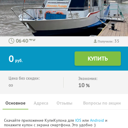
35
:
:
Получили:
0
руб.
Цена без скидки:
Экономия:
∞
10
%
Основное
Адреса
Отзывы
Вопросы по акции
Скачайте приложение КупиКупона для
IOS
или
Android
и
покажите купон с экрана смартфона. Это удобно :)