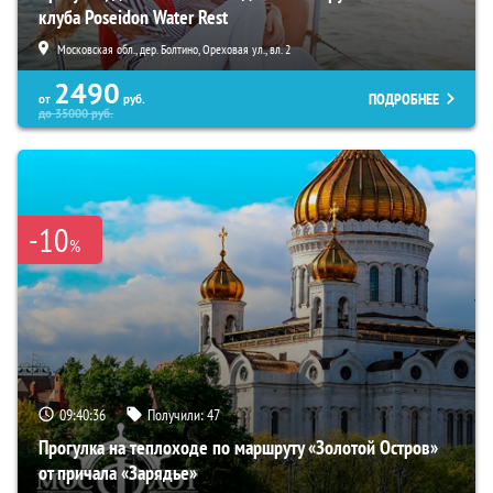
клуба Poseidon Water Rest
Московская обл., дер. Болтино, Ореховая ул., вл. 2
2490
ПОДРОБНЕЕ
от
руб.
до
35000
руб.
-10
%
09:40:35
Получили:
47
Прогулка на теплоходе по маршруту «Золотой Остров»
от причала «Зарядье»