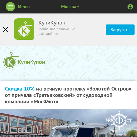
Меню
Москва
КупиКупон
Мобильное приложение
Загрузить
ещё удобнее
Скидка 10%
на речную прогулку «Золотой Остров»
от причала «Третьяковский» от судоходной
компании «МосФлот»