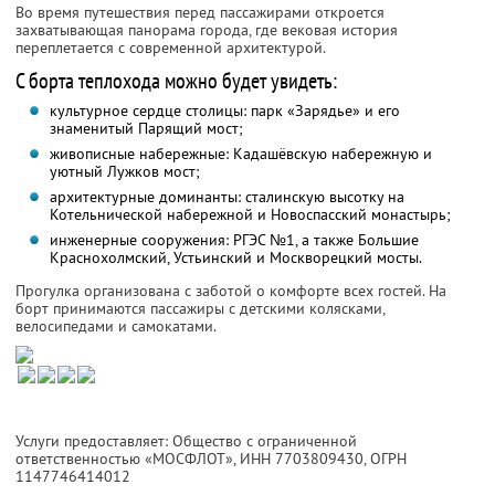
Во время путешествия перед пассажирами откроется
захватывающая панорама города, где вековая история
переплетается с современной архитектурой.
С борта теплохода можно будет увидеть:
культурное сердце столицы: парк «Зарядье» и его
знаменитый Парящий мост;
живописные набережные: Кадашёвскую набережную и
уютный Лужков мост;
архитектурные доминанты: сталинскую высотку на
Котельнической набережной и Новоспасский монастырь;
инженерные сооружения: РГЭС №1, а также Большие
Краснохолмский, Устьинский и Москворецкий мосты.
Прогулка организована с заботой о комфорте всех гостей. На
борт принимаются пассажиры с детскими колясками,
велосипедами и самокатами.
Услуги предоставляет: Общество с ограниченной
ответственностью «МОСФЛОТ»,
ИНН 7703809430
, ОГРН
1147746414012