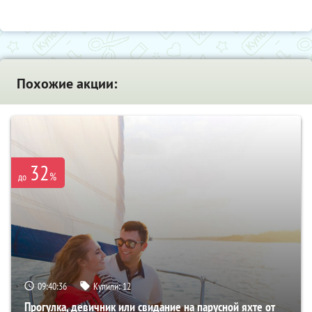
Похожие акции:
32
%
до
09:40:35
Купили:
12
Прогулка, девичник или свидание на парусной яхте от