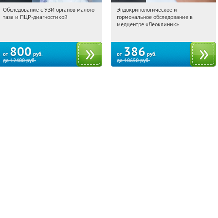
Обследование с УЗИ органов малого
Эндокринологическое и
13:20:35
Купили:
45
13:20:35
Купили:
179
таза и ПЦР-диагностикой
гормональное обследование в
Коньково
Тверская
медцентре «Леоклиник»
800
386
от
руб.
от
руб.
до
12400
руб.
до
10650
руб.