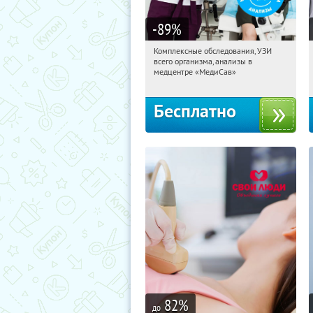
-89
%
Комплексные обследования, УЗИ
13:20:35
Получили:
307
всего организма, анализы в
Коньково
медцентре «МедиСав»
Бесплатно
82
%
до