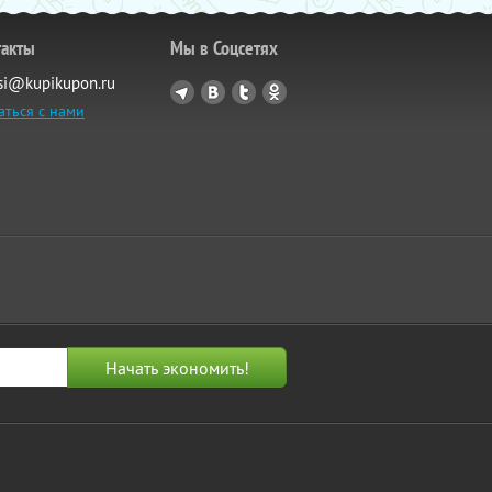
такты
Мы в Соцсетях
si@kupikupon.ru
аться с нами