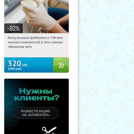
-80
%
Консультация флеболога и УЗИ вен
13:20:35
Купили:
98
нижних конечностей в сети клиник
Улица 1905 года
«Варикоза нет»
Авиамоторная
320
руб.
3900
руб.