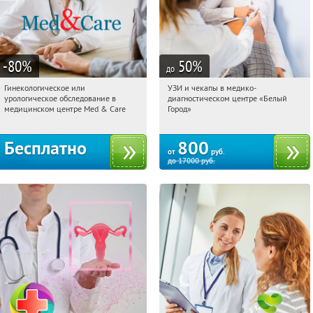
-80
%
50
%
до
Гинекологическое или
УЗИ и чекапы в медико-
13:20:35
Получили:
63
13:20:35
Купили:
25
урологическое обследование в
диагностическом центре «Белый
Тверская
Пушкинская
медицинском центре Med & Care
Город»
Бесплатно
800
от
руб.
до
17000
руб.