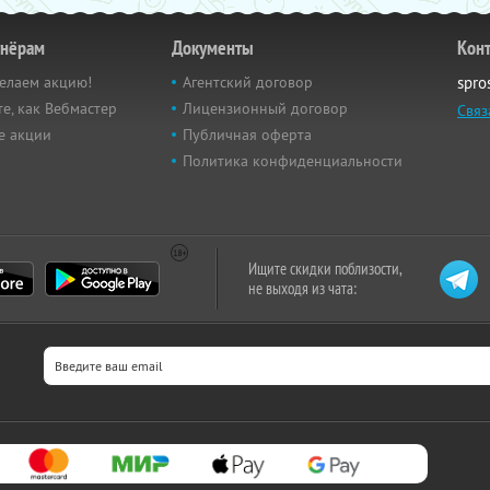
тнёрам
Документы
Кон
елаем акцию!
Агентский договор
spro
е, как Вебмастер
Лицензионный договор
Связ
е акции
Публичная оферта
Политика конфиденциальности
Ищите скидки поблизости,
не выходя из чата: