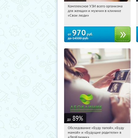
Комплексное УЗИ всего организма
13:20:35
Купили:
303
для женщин и мужчин в клинике
ВДНХ
«Свои люди»
970
от
руб.
до
14500
руб.
89
%
до
Обследование «Буду папой», «Буду
13:20:35
Купили:
52
мамой» и «Будущие родители» в
Тверская
«ЛеоКлиник»