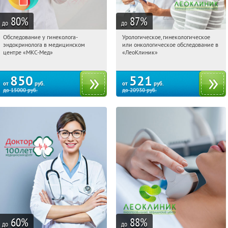
80
%
87
%
до
до
Обследование у гинеколога-
Урологическое, гинекологическое
13:20:35
Купили:
12
13:20:35
Купили:
285
эндокринолога в медицинском
или онкологическое обследование в
Сокол
Тверская
центре «МКС-Мед»
«ЛеоКлиник»
850
521
от
руб.
от
руб.
до
15000
руб.
до
20930
руб.
60
%
88
%
до
до