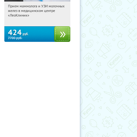
Прием маммолога и УЗИ молочных
13:20:35
Купили:
144
желез в медицинском центре
Тверская
«ЛеоКлиник»
424
руб.
7700
руб.