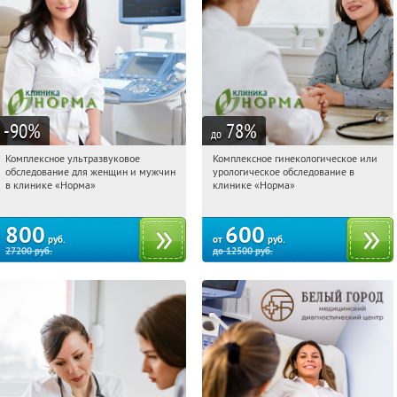
-90
%
78
%
до
Комплексное ультразвуковое
Комплексное гинекологическое или
13:20:35
Купили:
3
13:20:35
Купи первым!
обследование для женщин и мужчин
урологическое обследование в
Арбатская
Арбатская
в клинике «Норма»
клинике «Норма»
800
600
руб.
от
руб.
27200
руб.
до
12500
руб.