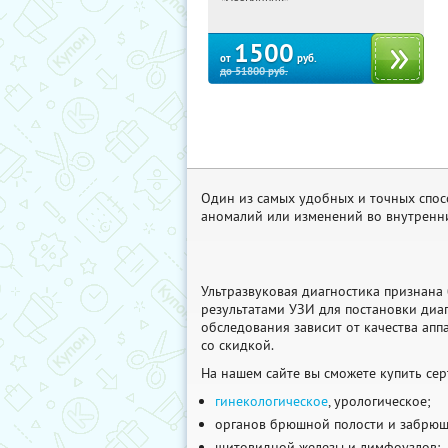
1500
от
руб.
до
51800
руб.
Один из самых удобных и точных спос
аномалий или изменений во внутренни
Ультразвуковая диагностика признана
результатами УЗИ для постановки диаг
обследования зависит от качества апп
со скидкой.
На нашем сайте вы сможете купить се
гинекологическое
, урологическое;
органов брюшной полости и забрюш
щитовидной железы и лимфоузлов;