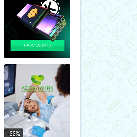
-88
%