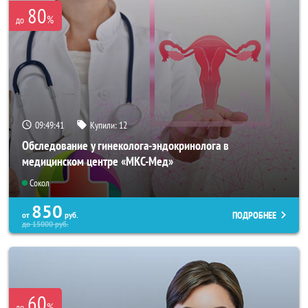
80
%
до
09:49:40
Купили:
12
Обследование у гинеколога-эндокринолога в
медицинском центре «МКС-Мед»
Сокол
850
ПОДРОБНЕЕ
от
руб.
до
15000
руб.
60
%
до