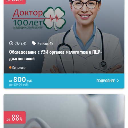
09:49:40
Купили:
45
Обследование с УЗИ органов малого таза и ПЦР-
диагностикой
Коньково
800
ПОДРОБНЕЕ
от
руб.
до
12400
руб.
88
%
до