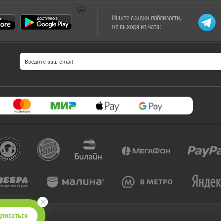
Ищите скидки поблизости,
не выходя из чата:
писаться