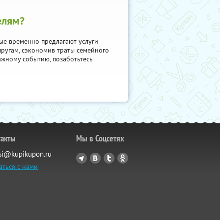
елям?
ые временно предлагают услуги
пругам, сэкономив траты семейного
ажному событию, позаботьтесь
такты
Мы в Соцсетях
si@kupikupon.ru
аться с нами