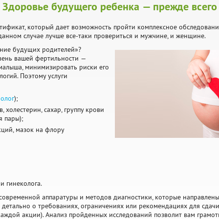
Здоровье будущего ребенка — прежде всего
ртификат, который дает возможность пройти комплексное обследовани
данном случае лучше все-таки провериться и мужчине, и женщине.
ание будущих родителей»?
вень вашей фертильности —
малыша, минимизировать риски его
логий. Поэтому услуги
ролог
);
 холестерин, сахар, группу крови
я пары);
ций, мазок на флору
и гинеколога.
современной аппаратуры и методов диагностики, которые направлены 
 детально о требованиях, ограничениях или рекомендациях для сдачи
 каждой акции). Анализ пройденных исследований позволит вам грамо