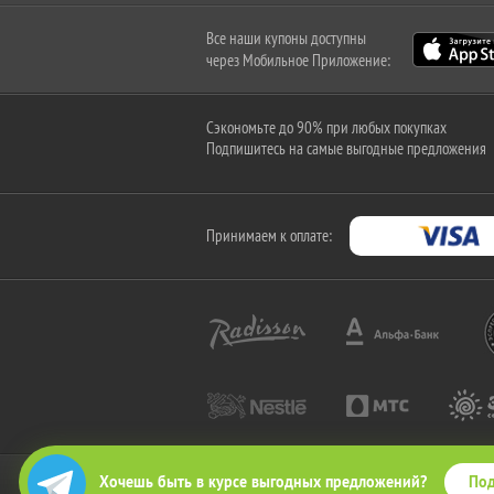
Все наши купоны доступны
через Мобильное Приложение:
Сэкономьте до 90% при любых покупках
Подпишитесь на самые выгодные предложения
Принимаем к оплате:
Под
Хочешь быть в курсе выгодных предложений?
2010-2026 © КупиКупон. Все права защищены.