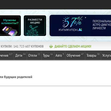
КУПИЛИ:
141 723 607
КУПОНОВ
ДАВАЙТЕ СДЕЛАЕМ АКЦИЮ!
127
54
22
16
9
47
30
ечения
Дети
Отели
Туры
Авто
Обучение
Товары
Услуг
ля будущих родителей