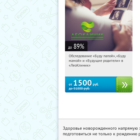
89
%
до
Обследование «Буду папой», «Буду
13:52:02
Купили:
52
мамой» и «Будущие родители» в
Тверская
«ЛеоКлиник»
1500
от
руб.
до
51800
руб.
Здоровье новорожденного напрямую за
подготовиться не только к рождению р