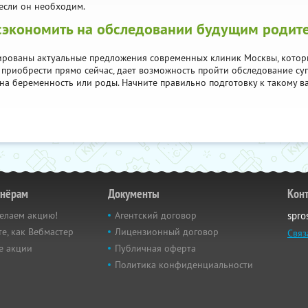
 если он необходим.
сэкономить на обследовании будущим родит
ированы актуальные предложения современных клиник Москвы, котор
 приобрести прямо сейчас, дает возможность пройти обследование су
на беременность или роды. Начните правильно подготовку к такому в
тнёрам
Документы
Кон
елаем акцию!
Агентский договор
spro
е, как Вебмастер
Лицензионный договор
Связ
е акции
Публичная оферта
Политика конфиденциальности