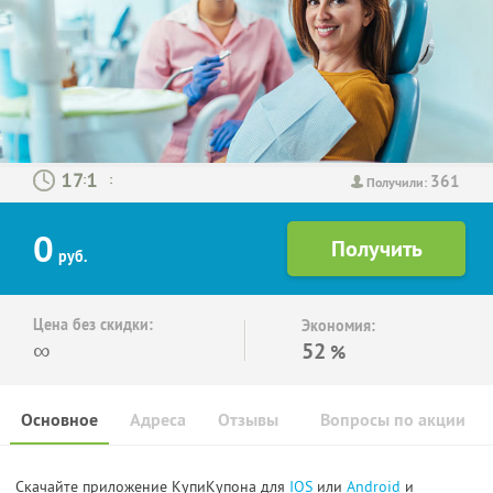
361
:
:
Получили:
0
руб.
Цена без скидки:
Экономия:
∞
52
%
Основное
Адреса
Отзывы
Вопросы по акции
Скачайте приложение КупиКупона для
IOS
или
Android
и