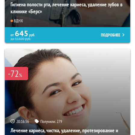
Гигиена полости рта, лечение кариеса, удаление зубов в
клинике «Берс»
ВДНХ
645
ПОДРОБНЕЕ
от
руб.
до
11600
руб.
-72
%
20:16:55
Получили:
279
Лечение кариеса, чистка, удаление, протезирование и