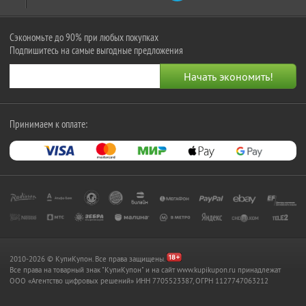
Сэкономьте до 90% при любых покупках
Подпишитесь на самые выгодные предложения
Принимаем к оплате:
2010-2026 © КупиКупон. Все права защищены.
Все права на товарный знак "КупиКупон" и на сайт www.kupikupon.ru принадлежат
OOO «Агентство цифровых решений» ИНН 7705523387, ОГРН 1127747063212