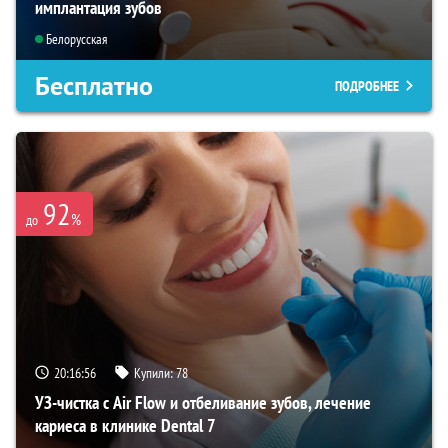
имплантация зубов
Белорусская
Бесплатно
ПОДРОБНЕЕ
92
%
до
20:16:55
Купили:
78
УЗ-чистка с Air Flow и отбеливание зубов, лечение
кариеса в клинике Dental 7