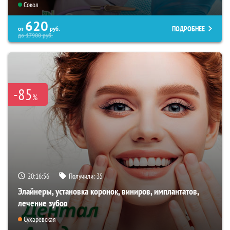
Сокол
620
ПОДРОБНЕЕ
от
руб.
до
17900
руб.
-85
%
20:16:55
Получили:
35
Элайнеры, установка коронок, виниров, имплантатов,
лечение зубов
Сухаревская