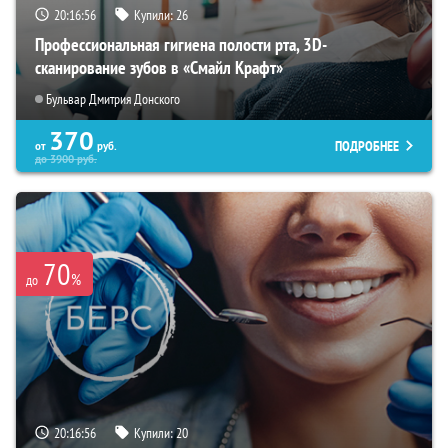
20:16:55
Купили:
26
Профессиональная гигиена полости рта, 3D-
сканирование зубов в «Смайл Крафт»
Бульвар Дмитрия Донского
370
ПОДРОБНЕЕ
от
руб.
до
3900
руб.
70
%
до
20:16:55
Купили:
20