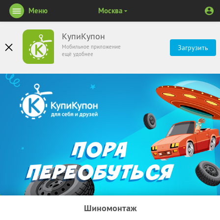
Меню
Москва
КупиКупон
Мобильное приложение
Загрузить
ещё удобнее
Шиномонтаж