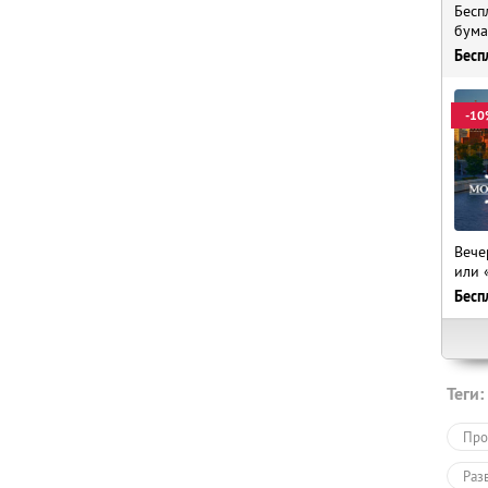
Бесп
бума
Бесп
-10
Вече
или 
Бесп
Теги:
Про
Раз