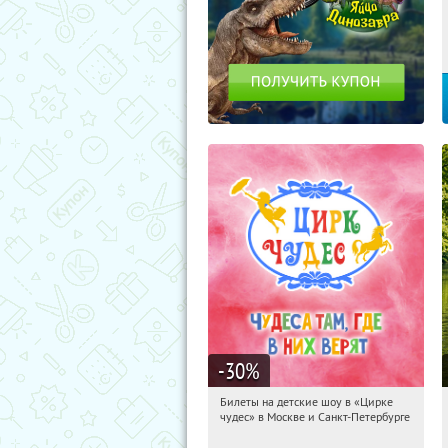
-30
%
Билеты на детские шоу в «Цирке
16:15:49
Получили:
3284
чудес» в Москве и Санкт-Петербурге
Нагорная
Калужская
Речной вокзал
Молодёжная