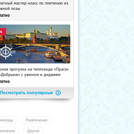
латный мастер-класс по плетению из
жной лозы
латно
%
рняя прогулка на теплоходе «Прага»
«Добрыня» с ужином и диджеем
латно
Посмотреть популярные
мокоды
Развлечения
влечения
Другое