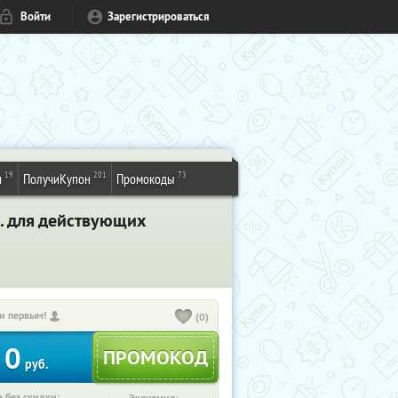
Войти
Зарегистрироваться
19
201
73
и
ПолучиКупон
Промокоды
р. для действующих
и первым!
(0)
0
руб.
 без скидки: