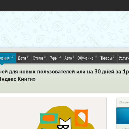
127
54
20
16
8
47
28
ечения
Дети
Отели
Туры
Авто
Обучение
Товары
Услуг
ней для новых пользователей или на 30 дней за 1
Яндекс Книги»
Получ
Цена