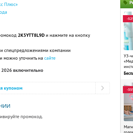
Р
кс Плюс»
ода
-52
промокод
2K5YTT8L9D
и нажмите на кнопку
ими спецпредложениями компании
УЗ-ч
и можно уточнить на
сайте
«Мед
инст
а 2026 включительно
Бесп
ся купоном
-35
НИИ
тивируйте промокод.
Магн
голо