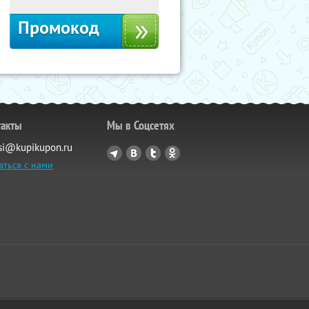
Промокод
такты
Мы в Соцсетях
si@kupikupon.ru
аться с нами