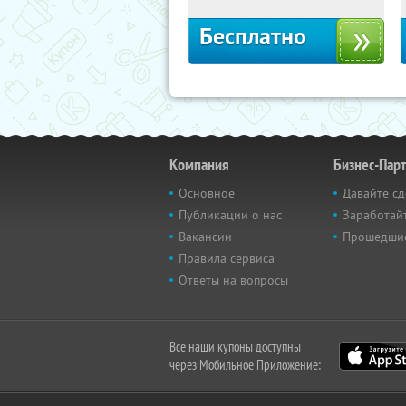
Московская
Бесплатно
Компания
Бизнес-Пар
Основное
Давайте сд
Публикации о нас
Заработайт
Вакансии
Прошедши
Правила сервиса
Ответы на вопросы
Все наши купоны доступны
через Мобильное Приложение: