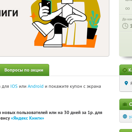
∞
До ко
Вопросы по акции
К
а для
IOS
или
Android
и покажите купон с экрана
О
 новых пользователей или на 30 дней за 1р. для
y
рвису
«Яндекс Книги»