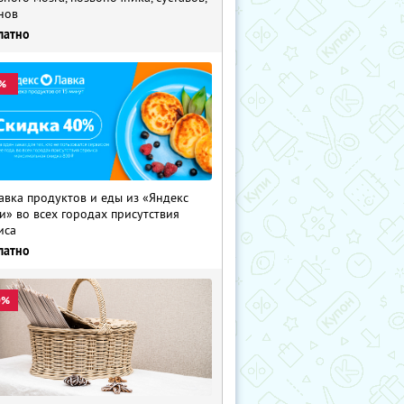
нов
латно
%
авка продуктов и еды из «Яндекс
и» во всех городах присутствия
иса
латно
0%