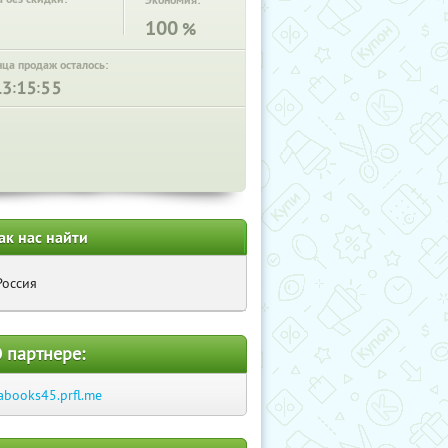
Экономия:
100
%
нца продаж осталось:
:
:
ак нас найти
Россия
 партнере:
abooks45.prfl.me