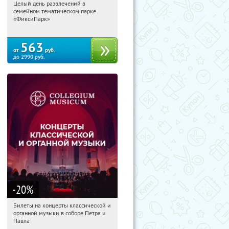
Целый день развлечений в
16:15:49
Купили:
256
семейном тематическом парке
Лубянка
«ФиксиПарк»
563
от
руб.
до
2990
руб.
-20
%
Билеты на концерты классической и
16:15:49
Получили:
217
органной музыки в соборе Петра и
Китай-город
Павла