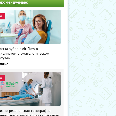
екомендуемые:
%
истка зубов с Air Flow в
ицинском стоматологическом
итуте»
латно
%
итно-резонансная томография
вного мозга, позвоночника, суставов,