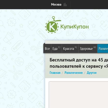
Москва
32
91
80
Все
Еда
Красота
Здоровье
Развл
Бесплатный доступ на 45 д
пользователей к сервису «
Главная
Развлечения
Другое