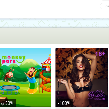
Пол
50
%
-100
%
до