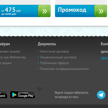
475
Промокод
от
руб.
до
4500
руб.
тнёрам
Документы
Кон
елаем акцию!
Агентский договор
spro
е, как Вебмастер
Лицензионный договор
Связ
е акции
Публичная оферта
Политика конфиденциальности
Ищите скидки поблизости,
не выходя из чата: