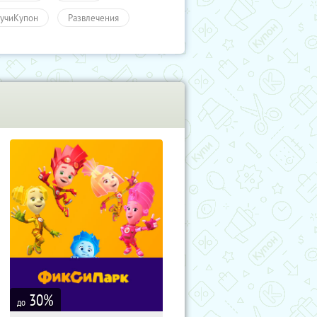
учиКупон
Развлечения
30
%
до