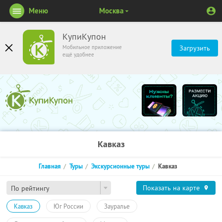
Меню
Москва
КупиКупон
Мобильное приложение
Загрузить
ещё удобнее
Кавказ
Главная
Туры
Экскурсионные туры
Кавказ
Показать на карте
По рейтингу
Кавказ
Юг России
Зауралье