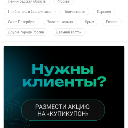
Ленинградская область
Москва
Прибалтика и Скандинавия
Подмосковье
Карелия
Санкт-Петербург
Золотое кольцо
Крым
Европа
Другие города России
Дальний восток