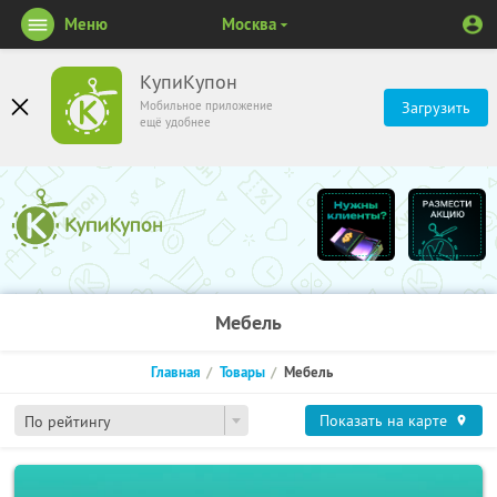
Меню
Москва
КупиКупон
Мобильное приложение
Загрузить
ещё удобнее
Мебель
Главная
Товары
Мебель
Показать на карте
По рейтингу