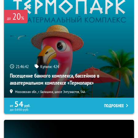
20
%
до
21:46:41
Купили:
424
Посещение банного комплекса, бассейнов в
акватермальном комплексе «Термопарк»
Московская обл., г. Балашиха, шоссе Энтузиастов, 54А
54
ПОДРОБНЕЕ
от
руб.
до
3490
руб.