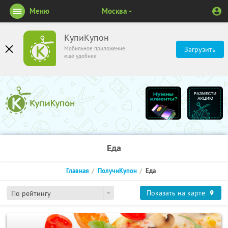
Меню
Москва
КупиКупон
Мобильное приложение
Загрузить
ещё удобнее
Еда
Главная
ПолучиКупон
Еда
Показать на карте
По рейтингу