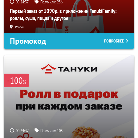
00:24:36
Получили:
256
Первый заказ от 1090р. в приложении TanukiFamily:
роллы, суши, пицца и другое
Россия
Промокод
ПОДРОБНЕЕ
-100
%
00:24:36
Получили:
108