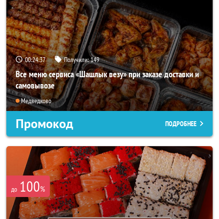
00:24:36
Получили:
149
Все меню сервиса «Шашлык везу» при заказе доставки и
самовывозе
Медведково
Промокод
ПОДРОБНЕЕ
100
%
до