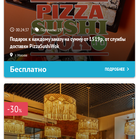
00:24:36
Получили:
197
Подарок к каждому заказу на сумму от 1519р. от службы
доставки PizzaSushiWok
г. Москва
Бесплатно
ПОДРОБНЕЕ
-30
%