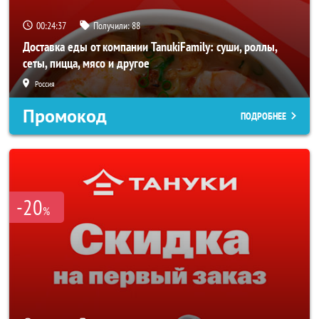
00:24:36
Получили:
88
Доставка еды от компании TanukiFamily: суши, роллы,
сеты, пицца, мясо и другое
Россия
Промокод
ПОДРОБНЕЕ
-20
%