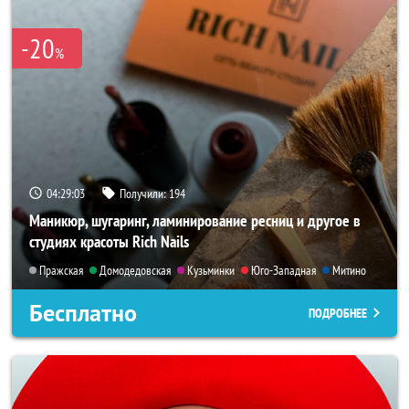
-20
%
04:29:02
Получили:
194
Маникюр, шугаринг, ламинирование ресниц и другое в
студиях красоты Rich Nails
Пражская
Домодедовская
Кузьминки
Юго-Западная
Митино
Бесплатно
ПОДРОБНЕЕ