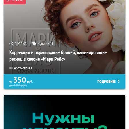
04:29:02
Купили:
11
Коррекция и окрашивание бровей, ламинирование
ресниц в салоне «Мари Рейс»
Серпуховская
350
ПОДРОБНЕЕ
от
руб.
до
2200
руб.