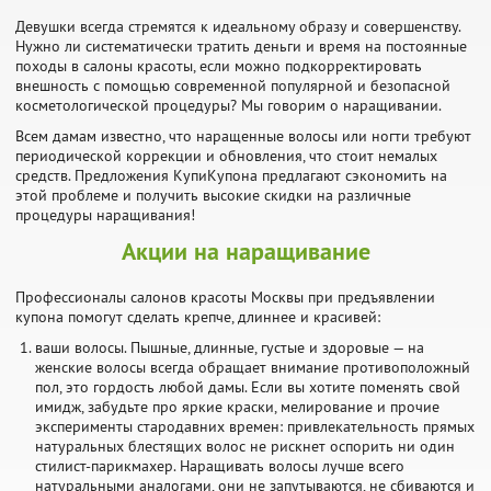
Девушки всегда стремятся к идеальному образу и совершенству.
Нужно ли систематически тратить деньги и время на постоянные
походы в салоны красоты, если можно подкорректировать
внешность с помощью современной популярной и безопасной
косметологической процедуры? Мы говорим о наращивании.
Всем дамам известно, что наращенные волосы или ногти требуют
периодической коррекции и обновления, что стоит немалых
средств. Предложения КупиКупона предлагают сэкономить на
этой проблеме и получить высокие скидки на различные
процедуры наращивания!
Акции на наращивание
Профессионалы салонов красоты Москвы при предъявлении
купона помогут сделать крепче, длиннее и красивей:
ваши волосы. Пышные, длинные, густые и здоровые — на
женские волосы всегда обращает внимание противоположный
пол, это гордость любой дамы. Если вы хотите поменять свой
имидж, забудьте про яркие краски, мелирование и прочие
эксперименты стародавних времен: привлекательность прямых
натуральных блестящих волос не рискнет оспорить ни один
стилист-парикмахер. Наращивать волосы лучше всего
натуральными аналогами, они не запутываются, не сбиваются и