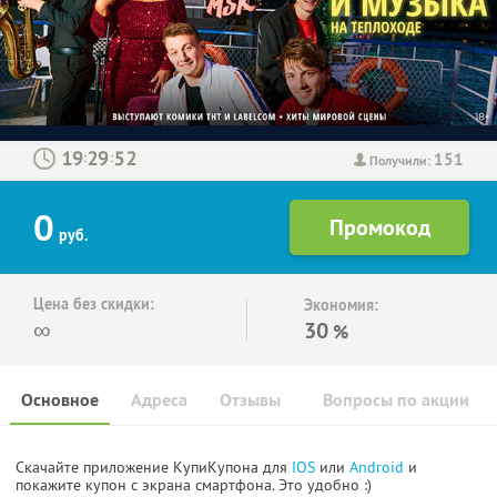
151
:
:
Получили:
0
руб.
Цена без скидки:
Экономия:
∞
30
%
Основное
Адреса
Отзывы
Вопросы по акции
Скачайте приложение КупиКупона для
IOS
или
Android
и
покажите купон с экрана смартфона. Это удобно :)