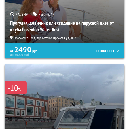
22:29:48
Купили:
12
Прогулка, девичник или свидание на парусной яхте от
клуба Poseidon Water Rest
Московская обл., дер. Болтино, Ореховая ул., вл. 2
2490
ПОДРОБНЕЕ
от
руб.
до
35000
руб.
-10
%