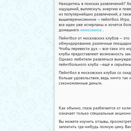
Находитесь в поисках развлечений? Х
ощущений, выплеснуть энергию и пове
из популярнейших развлечений, а такж
вышеперечисленное — пейнтбол. Игра, 
все идеи уже исчерпаны и хочется бо
домашнего
киносеанса
.
Пейнтбол от московских клубов — это
обмундирование, различные площадки
Чтобы перевести дух — все-таки это иг
клубы предоставляют возможность зак
Однако любители развлечься вынужде
пейнтбольного клуба —ещё и серьёзны
Пейнтбол в московских клубах со ски
больше удовольствия, ведь ничто так н
сэкономленные деньги.
Как обычно, глаза разбегаются от коли
означает только специальные акционн
Вы можете изучить отзывы, просмотре
заплатить где-нибудь полную цену. Ва