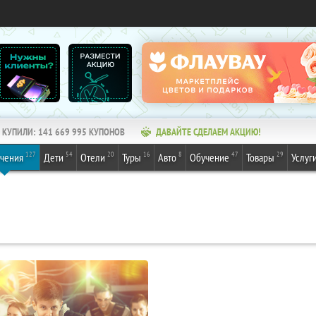
КУПИЛИ:
141 669 995
КУПОНОВ
ДАВАЙТЕ СДЕЛАЕМ АКЦИЮ!
127
54
20
16
8
47
29
ечения
Дети
Отели
Туры
Авто
Обучение
Товары
Услуг