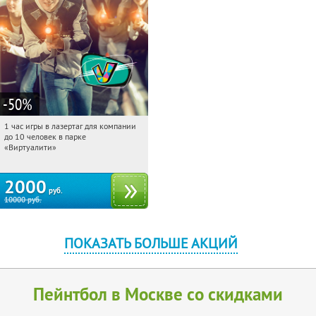
-50
%
1 час игры в лазертаг для компании
10:27:46
Купили:
83
до 10 человек в парке
Братиславская
«Виртуалити»
2000
руб.
10000
руб.
ПОКАЗАТЬ БОЛЬШЕ АКЦИЙ
Пейнтбол в Москве со скидками