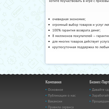
хотите поучаствовать в игре с призо
очевидная экономия;
огромный выбор товаров и услуг лю
100% гарантия возврата денег;
8 миллионов покупателей — гарантия
для многих товаров действует услуг
круглосуточная поддержка по любы
Компания
Бизнес-Пар
Основное
Давайте сд
Публикации о нас
Заработайт
Вакансии
Прошедши
Правила сервиса