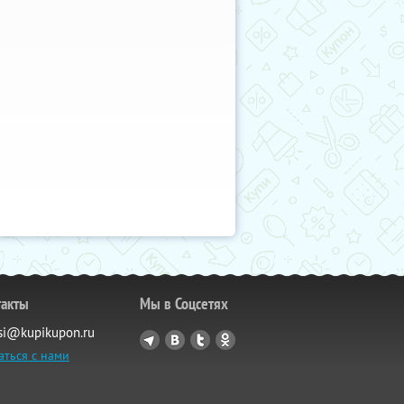
такты
Мы в Соцсетях
si@kupikupon.ru
аться с нами