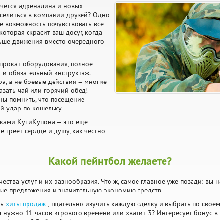
очется адреналина и новых
селиться в компании друзей? Одно
е возможность почувствовать все
которая скрасит ваш досуг, когда
льше движения вместо очередного
 прокат оборудования, полное
 и обязательный инструктаж.
ра, а не боевые действия — многие
азать чай или горячий обед!
ны помнить, что посещение
й удар по кошельку.
дками КупиКупона — это еще
е греет сердце и душу, как честно
Какой пейнтбол желаете?
чества услуг и их разнообразия. Что ж, самое главное уже позади: вы 
ые предложения и значительную экономию средств.
ть
хиты продаж
, тщательно изучить каждую сделку и выбрать по своем
м нужно 11 часов игрового времени или хватит 3? Интересует бонус 