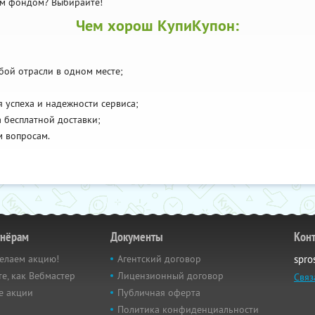
вым фондом? Выбирайте!
Чем хорош КупиКупон:
бой отрасли в одном месте;
 успеха и надежности сервиса;
а бесплатной доставки;
м вопросам.
тнёрам
Документы
Кон
елаем акцию!
Агентский договор
spro
е, как Вебмастер
Лицензионный договор
Связ
е акции
Публичная оферта
Политика конфиденциальности