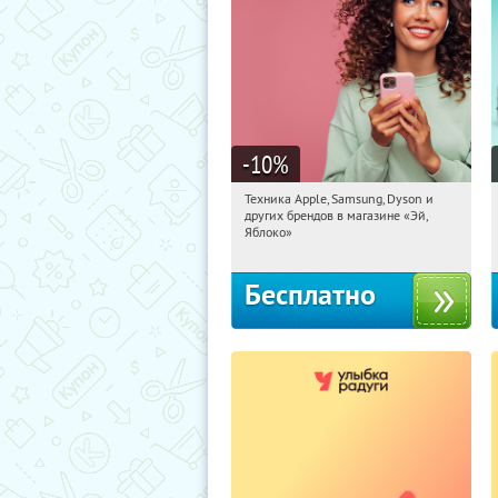
-10
%
Техника Apple, Samsung, Dyson и
20:48:14
Получи первым!
других брендов в магазине «Эй,
Багратионовская
Яблоко»
Бесплатно