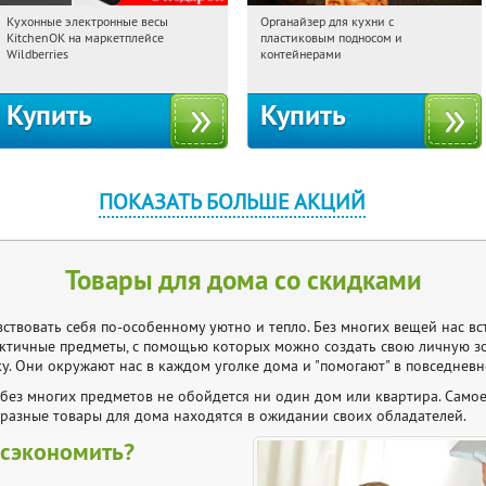
Кухонные электронные весы
Органайзер для кухни с
20:48:14
Получили:
433
20:48:14
Получили:
312
KitchenOK на маркетплейсе
пластиковым подносом и
Россия
Россия
Wildberries
контейнерами
Купить
Купить
ПОКАЗАТЬ БОЛЬШЕ АКЦИЙ
Товары для дома со скидками
вствовать себя по-особенному уютно и тепло. Без многих вещей нас вс
актичные предметы, с помощью которых можно создать свою личную з
у. Они окружают нас в каждом уголке дома и "помогают" в повседневн
 без многих предметов не обойдется ни один дом или квартира. Самое
разные товары для дома находятся в ожидании своих обладателей.
сэкономить?