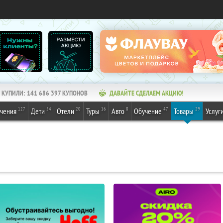
КУПИЛИ:
141 686 397
КУПОНОВ
ДАВАЙТЕ СДЕЛАЕМ АКЦИЮ!
127
54
20
16
8
47
29
ечения
Дети
Отели
Туры
Авто
Обучение
Товары
Услуг