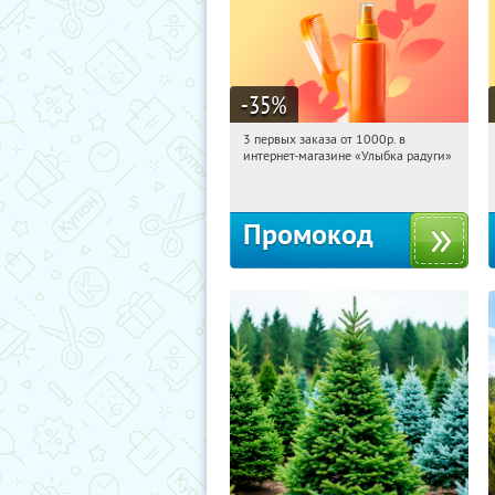
-35
%
3 первых заказа от 1000р. в
20:48:14
Получили:
12
интернет-магазине «Улыбка радуги»
Россия
Промокод