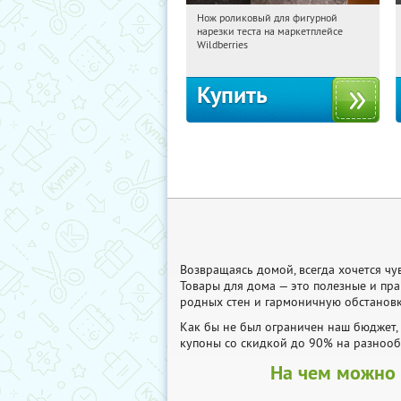
Нож роликовый для фигурной
20:48:14
Получили:
266
нарезки теста на маркетплейсе
Россия
Wildberries
Купить
Возвращаясь домой, всегда хочется чу
Товары для дома — это полезные и пр
родных стен и гармоничную обстановк
Как бы не был ограничен наш бюджет,
купоны со скидкой до 90% на разнооб
На чем можно 