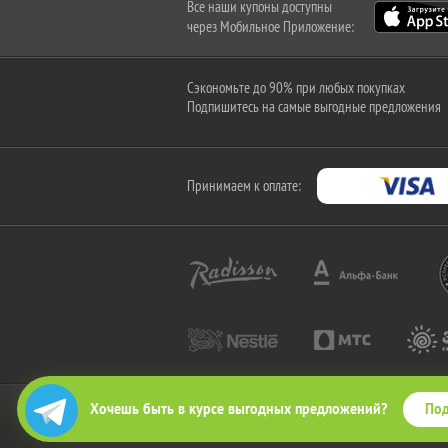
Все наши купоны доступны
через Мобильное Приложение:
Сэкономьте до 90% при любых покупках
Подпишитесь на самые выгодные предложения
Принимаем к оплате:
Под
Хочешь быть в курсе выгодных предложений?
2010-2026 © КупиКупон. Все права защищены.
Все права на товарный знак "КупиКупон" и на сайт