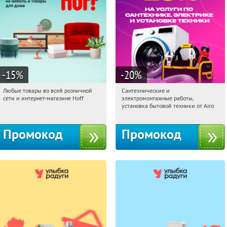
-15
%
-20
%
Любые товары во всей розничной
Сантехнические и
20:48:14
Получили:
83
20:48:14
Получили:
10
сети и интернет-магазине Hoff
электромонтажные работы,
Москва, 1-й Волоколамский проезд,
г. Москва
установка бытовой техники от Airo
10с1
Промокод
Промокод