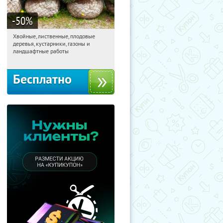
-50
%
Хвойные, лиственные, плодовые
20:48:14
Получили:
15
деревья, кустарники, газоны и
Павелецкая
Угрешская
ландшафтные работы
Бесплатно