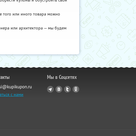
обрести купоны и обустроить свой
е того или иного товара можно
айнера или архитектора — мы будем
такты
Мы в Соцсетях
si@kupikupon.ru
аться с нами