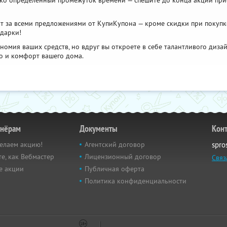
ко определенный промежуток времени — спешите до конца акции при
т за всеми предложениями от КупиКупона — кроме скидки при покупк
дарки!
номия ваших средств, но вдруг вы откроете в себе талантливого диз
ло и комфорт вашего дома.
тнёрам
Документы
Кон
елаем акцию!
Агентский договор
spro
е, как Вебмастер
Лицензионный договор
Связ
е акции
Публичная оферта
Политика конфиденциальности