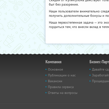
Скидки от КупиКупона действуют толь
быт без разорения.
Наши пользователи внимательно следя
получить дополнительные бонусы и по
Наша первостепенная задача — это эко
гордиться тем, что внесли вклад в теп
Компания
Бизнес-Пар
Основное
Давайте сд
Публикации о нас
Заработайт
Вакансии
Прошедши
Правила сервиса
Ответы на вопросы