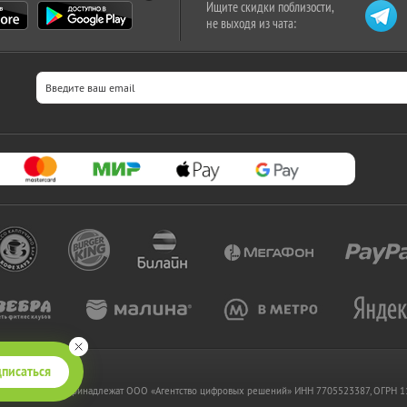
Ищите скидки поблизости,
не выходя из чата:
писаться
 www.kupikupon.ru принадлежат OOO «Агентство цифровых решений» ИНН 7705523387, ОГРН