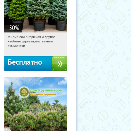
-50
%
Живые ели в горшках и другие
20:48:14
Получили:
53
хвойные деревья, лиственные
Московская обл., г. Химки,
кустарники
территориальное управление
Кутузовское
Бесплатно