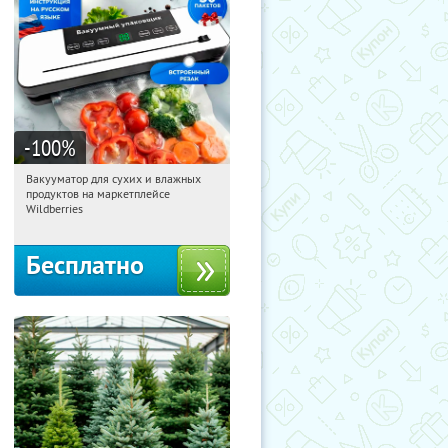
-100
%
Вакууматор для сухих и влажных
20:48:14
Получили:
186
продуктов на маркетплейсе
Россия
Wildberries
Бесплатно