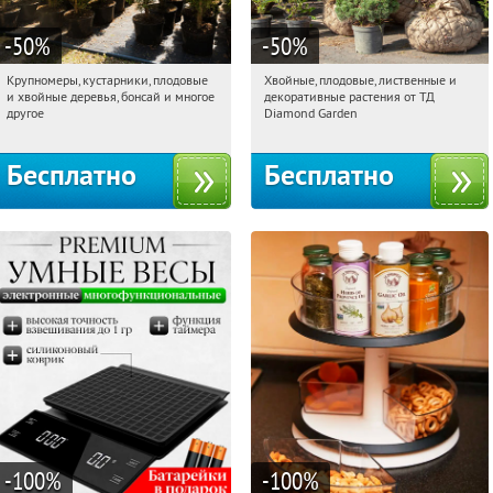
-50
%
-50
%
Крупномеры, кустарники, плодовые
Хвойные, плодовые, лиственные и
20:48:14
Получили:
28
20:48:14
Получили:
15
и хвойные деревья, бонсай и многое
декоративные растения от ТД
Выставочная
Угрешская
Москва, Рябиновая улица, 17
другое
Diamond Garden
Бесплатно
Бесплатно
-100
%
-100
%