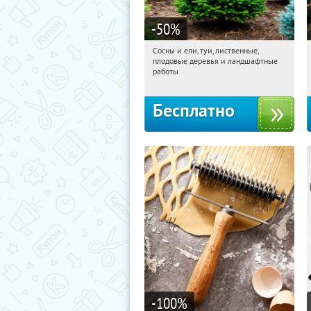
-50
%
Сосны и ели, туи, лиственные,
20:48:14
Получили:
31
плодовые деревья и ландшафтные
Московская обл., г. Химки,
работы
территориальное управление
Кутузовское
Бесплатно
-100
%