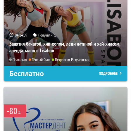
04:14:07
Получили:
1
Занятия бачатой, хип-хопом, леди латиной и хай-хилсом,
аренда залов в Lisabon
Пражская
Тёплый Стан
Петровско-Разумовская
Бесплатно
ПОДРОБНЕЕ
-80
%