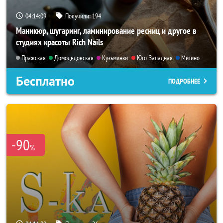
04:14:07
Получили:
194
Маникюр, шугаринг, ламинирование ресниц и другое в
студиях красоты Rich Nails
Пражская
Домодедовская
Кузьминки
Юго-Западная
Митино
Бесплатно
ПОДРОБНЕЕ
-90
%