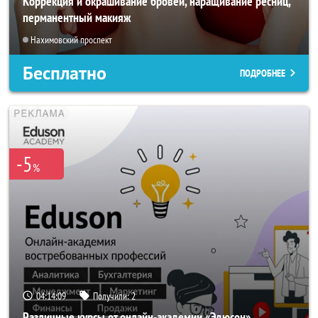
Коррекция и окрашивание бровей, наращивание ресниц,
перманентный макияж
Нахимовский проспект
Бесплатно
ПОДРОБНЕЕ
-5
%
04:14:07
Получили:
2
Различные курсы от онлайн-академии «Эдюсон»