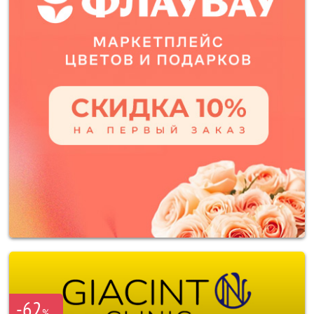
-62
%