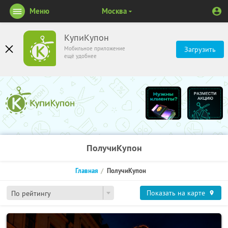
Меню
Москва
КупиКупон
Мобильное приложение
Загрузить
ещё удобнее
ПолучиКупон
Главная
ПолучиКупон
Показать на карте
По рейтингу