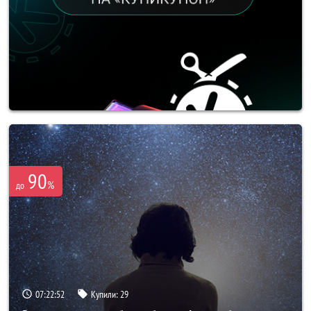
90
%
до
07:22:51
Купили:
29