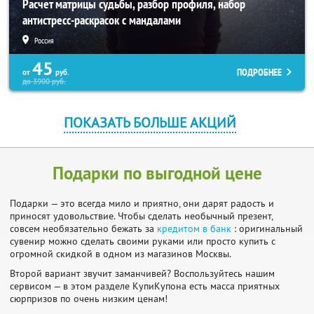
Расчет матрицы судьбы, разбор профиля, набор
антистресс-раскрасок с мандалами
Россия
45
ПОДРОБНЕЕ
от
руб.
до
3900
руб.
ПОКАЗАТЬ БОЛЬШЕ АКЦИЙ
Подарки по выгодной цене
Подарки — это всегда мило и приятно, они дарят радость и
приносят удовольствие. Чтобы сделать необычный презент,
совсем необязательно бежать за
кредитом в банк
: оригинальный
сувенир можно сделать своими руками или просто купить с
огромной скидкой в одном из магазинов Москвы.
Второй вариант звучит заманчивей? Воспользуйтесь нашим
сервисом — в этом разделе КупиКупона есть масса приятных
сюрпризов по очень низким ценам!