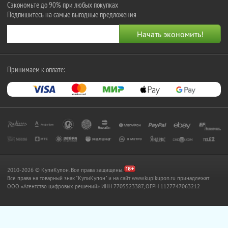
Сэкономьте до 90% при любых покупках
Подпишитесь на самые выгодные предложения
Принимаем к оплате:
2010-2026 © КупиКупон. Все права защищены.
Все права на товарный знак "КупиКупон" и на сайт www.kupikupon.ru принадлежат
OOO «Агентство цифровых решений» ИНН 7705523387, ОГРН 1127747063212