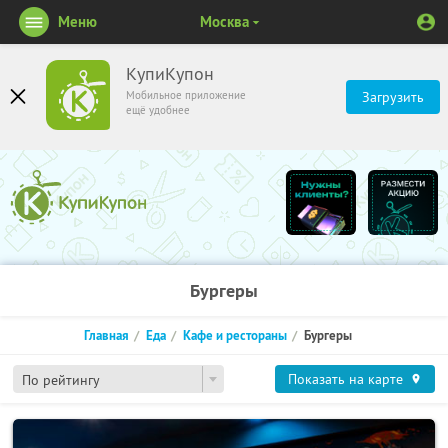
Меню
Москва
КупиКупон
Мобильное приложение
Загрузить
ещё удобнее
Бургеры
Главная
Еда
Кафе и рестораны
Бургеры
Показать на карте
По рейтингу