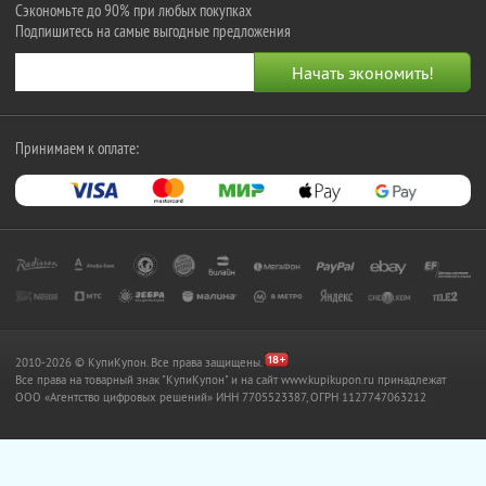
Сэкономьте до 90% при любых покупках
Подпишитесь на самые выгодные предложения
Принимаем к оплате:
2010-2026 © КупиКупон. Все права защищены.
Все права на товарный знак "КупиКупон" и на сайт www.kupikupon.ru принадлежат
OOO «Агентство цифровых решений» ИНН 7705523387, ОГРН 1127747063212