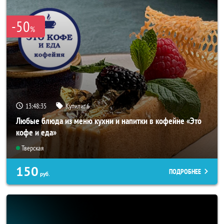
-50
%
13:48:35
Купили:
6
Любые блюда из меню кухни и напитки в кофейне «Это
кофе и еда»
Тверская
150
ПОДРОБНЕЕ
руб.