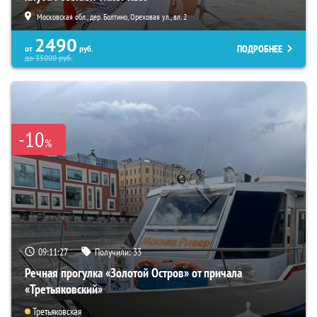
Московская обл., дер. Болтино, Ореховая ул., вл. 2
2490
ПОДРОБНЕЕ
от
руб.
до
35000
руб.
-10
%
09:11:26
Получили:
33
Речная прогулка «Золотой Остров» от причала
«Третьяковский»
Третьяковская