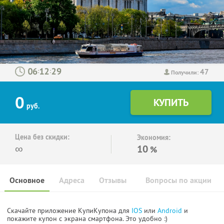
47
:
:
Получили:
0
руб.
Цена без скидки:
Экономия:
∞
10
%
Основное
Адреса
Отзывы
Вопросы по акции
Скачайте приложение КупиКупона для
IOS
или
Android
и
покажите купон с экрана смартфона. Это удобно :)