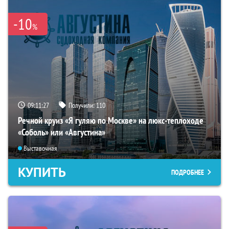
-10
%
09:11:26
Получили:
110
Речной круиз «Я гуляю по Москве» на люкс-теплоходе
«Соболь» или «Августина»
Выставочная
КУПИТЬ
ПОДРОБНЕЕ