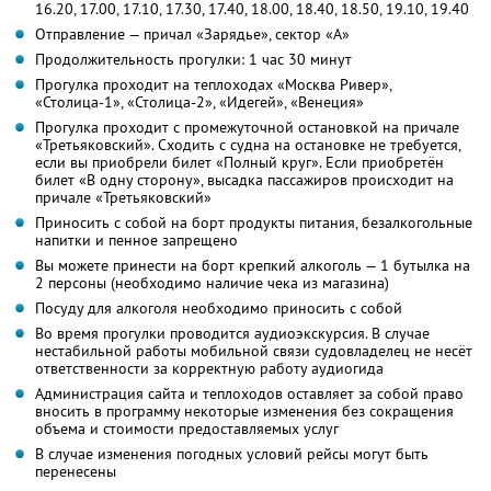
16.20, 17.00, 17.10, 17.30, 17.40, 18.00, 18.40, 18.50, 19.10, 19.40
Отправление — причал «Зарядье», сектор «A»
Продолжительность прогулки: 1 час 30 минут
Прогулка проходит на теплоходах «Москва Ривер»,
«Столица-1», «Столица-2», «Идегей», «Венеция»
Прогулка проходит с промежуточной остановкой на причале
«Третьяковский». Сходить с судна на остановке не требуется,
если вы приобрели билет «Полный круг». Если приобретён
билет «В одну сторону», высадка пассажиров происходит на
причале «Третьяковский»
Приносить с собой на борт продукты питания, безалкогольные
напитки и пенное запрещено
Вы можете принести на борт крепкий алкоголь — 1 бутылка на
2 персоны (необходимо наличие чека из магазина)
Посуду для алкоголя необходимо приносить с собой
Во время прогулки проводится аудиоэкскурсия. В случае
нестабильной работы мобильной связи судовладелец не несёт
ответственности за корректную работу аудиогида
Администрация сайта и теплоходов оставляет за собой право
вносить в программу некоторые изменения без сокращения
объема и стоимости предоставляемых услуг
В случае изменения погодных условий рейсы могут быть
перенесены