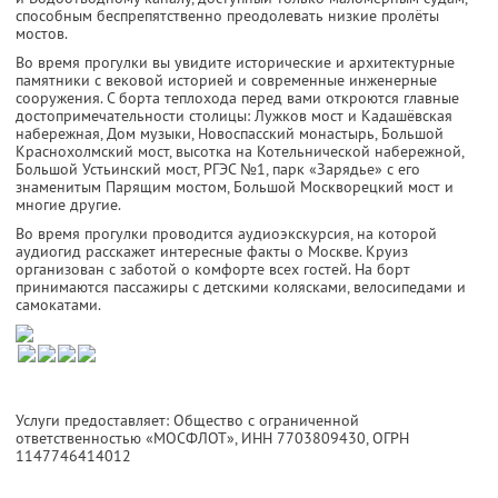
способным беспрепятственно преодолевать низкие пролёты
мостов.
Во время прогулки вы увидите исторические и архитектурные
памятники с вековой историей и современные инженерные
сооружения. С борта теплохода перед вами откроются главные
достопримечательности столицы: Лужков мост и Кадашёвская
набережная, Дом музыки, Новоспасский монастырь, Большой
Краснохолмский мост, высотка на Котельнической набережной,
Большой Устьинский мост, РГЭС №1, парк «Зарядье» с его
знаменитым Парящим мостом, Большой Москворецкий мост и
многие другие.
Во время прогулки проводится аудиоэкскурсия, на которой
аудиогид расскажет интересные факты о Москве. Круиз
организован с заботой о комфорте всех гостей. На борт
принимаются пассажиры с детскими колясками, велосипедами и
самокатами.
Услуги предоставляет: Общество с ограниченной
ответственностью «МОСФЛОТ»,
ИНН 7703809430
, ОГРН
1147746414012