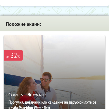
Похожие акции:
32
%
до
09:11:26
Купили:
12
Прогулка, девичник или свидание на парусной яхте от
клуба Poseidon Water Rest