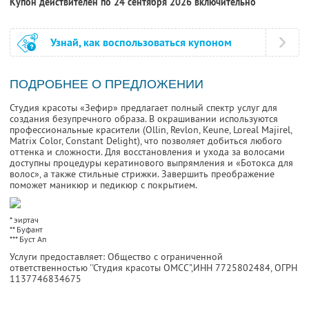
Купон действителен по 24 сентября 2026 включительно
Узнай, как воспользоваться купоном
ПОДРОБНЕЕ О ПРЕДЛОЖЕНИИ
Студия красоты «Зефир» предлагает полный спектр услуг для
создания безупречного образа. В окрашивании используются
профессиональные красители (Ollin, Revlon, Keune, Loreal Majirel,
Matrix Color, Constant Delight), что позволяет добиться любого
оттенка и сложности. Для восстановления и ухода за волосами
доступны процедуры кератинового выпрямления и «Ботокса для
волос», а также стильные стрижки. Завершить преображение
поможет маникюр и педикюр с покрытием.
* эиртач
** Буфант
*** Буст Ап
Услуги предоставляет: Общество с ограниченной
ответственностью ''Студия красоты ОМСС",
ИНН 7725802484
, ОГРН
1137746834675