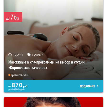
76
%
до
03:34:09
Купили:
4
Массажные и спа-программы на выбор в студии
«Королевское качество»
Третьяковская
870
ПОДРОБНЕЕ
от
руб.
до
18900
руб.