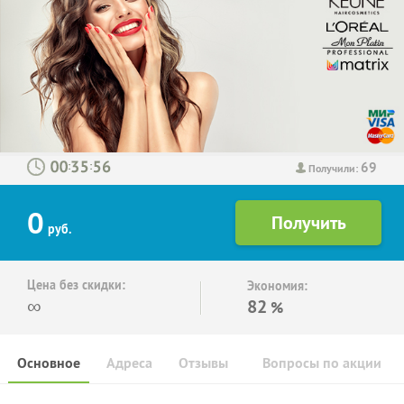
69
:
:
Получили:
0
руб.
Цена без скидки:
Экономия:
∞
82
%
Основное
Адреса
Отзывы
Вопросы по акции