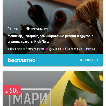
17:12:24
Получили:
194
Маникюр, шугаринг, ламинирование ресниц и другое в
студиях красоты Rich Nails
Пражская
Домодедовская
Кузьминки
Юго-Западная
Митино
Бесплатно
ПОДРОБНЕЕ
50
%
до