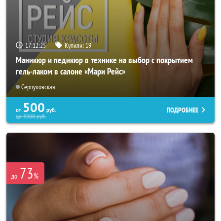
17:12:24
Купили:
19
Маникюр и педикюр в технике на выбор с покрытием
гель-лаком в салоне «Мари Рейс»
Серпуховская
500
ПОДРОБНЕЕ
от
руб.
до
5900
руб.
73
%
до