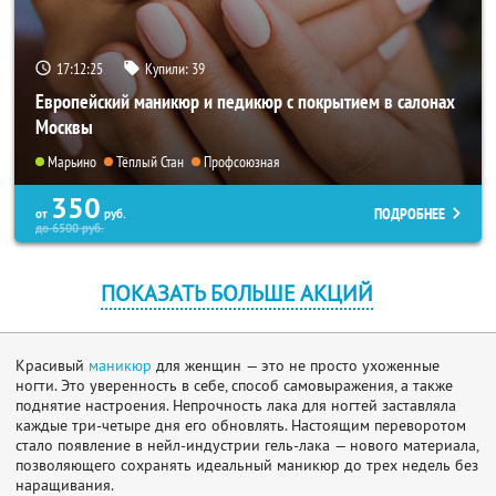
17:12:24
Купили:
39
Европейский маникюр и педикюр с покрытием в салонах
Москвы
Марьино
Тёплый Стан
Профсоюзная
350
ПОДРОБНЕЕ
от
руб.
до
6500
руб.
ПОКАЗАТЬ БОЛЬШЕ АКЦИЙ
Красивый
маникюр
для женщин — это не просто ухоженные
ногти. Это уверенность в себе, способ самовыражения, а также
поднятие настроения. Непрочность лака для ногтей заставляла
каждые три-четыре дня его обновлять. Настоящим переворотом
стало появление в нейл-индустрии гель-лака — нового материала,
позволяющего сохранять идеальный маникюр до трех недель без
наращивания.