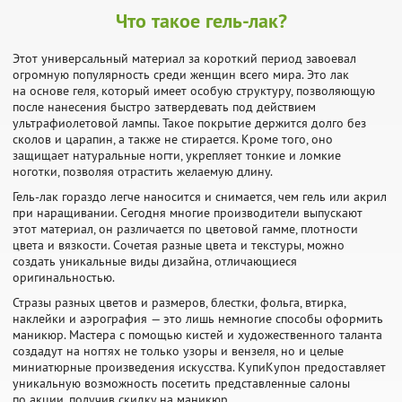
Что такое гель-лак?
Этот универсальный материал за короткий период завоевал
огромную популярность среди женщин всего мира. Это лак
на основе геля, который имеет особую структуру, позволяющую
после нанесения быстро затвердевать под действием
ультрафиолетовой лампы. Такое покрытие держится долго без
сколов и царапин, а также не стирается. Кроме того, оно
защищает натуральные ногти, укрепляет тонкие и ломкие
ноготки, позволяя отрастить желаемую длину.
Гель-лак гораздо легче наносится и снимается, чем гель или акрил
при наращивании. Сегодня многие производители выпускают
этот материал, он различается по цветовой гамме, плотности
цвета и вязкости. Сочетая разные цвета и текстуры, можно
создать уникальные виды дизайна, отличающиеся
оригинальностью.
Стразы разных цветов и размеров, блестки, фольга, втирка,
наклейки и аэрография — это лишь немногие способы оформить
маникюр. Мастера с помощью кистей и художественного таланта
создадут на ногтях не только узоры и вензеля, но и целые
миниатюрные произведения искусства. КупиКупон предоставляет
уникальную возможность посетить представленные салоны
по акции, получив скидку на маникюр.