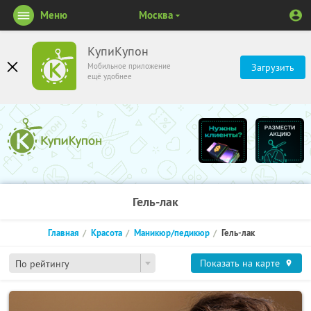
Меню
Москва
КупиКупон
Мобильное приложение
Загрузить
ещё удобнее
Гель-лак
Главная
Красота
Маникюр/педикюр
Гель-лак
Показать на карте
По рейтингу