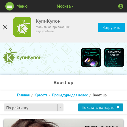
Меню
Москва
КупиКупон
Мобильное приложение
Загрузить
ещё удобнее
Boost up
Главная
Красота
Процедуры для волос
Boost up
Показать на карте
По рейтингу