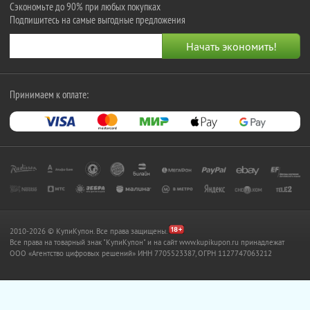
Сэкономьте до 90% при любых покупках
Подпишитесь на самые выгодные предложения
Принимаем к оплате:
2010-2026 © КупиКупон. Все права защищены.
Все права на товарный знак "КупиКупон" и на сайт www.kupikupon.ru принадлежат
OOO «Агентство цифровых решений» ИНН 7705523387, ОГРН 1127747063212