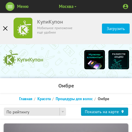
Меню
Москва
КупиКупон
Мобильное приложение
Загрузить
ещё удобнее
Омбре
Главная
Красота
Процедуры для волос
Омбре
Показать на карте
По рейтингу