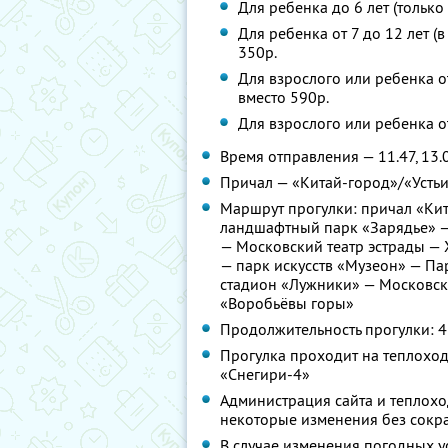
Для ребенка до 6 лет (только
Для ребенка от 7 до 12 лет (
350р.
Для взрослого или ребенка от
вместо 590р.
Для взрослого или ребенка от
Время отправления — 11.47, 13.07,
Причал — «Китай-город»/«Устьи
Маршрут прогулки: причал «Ки
ландшафтный парк «Зарядье» —
— Московский театр эстрады — 
— парк искусств «Музеон» — Па
стадион «Лужники» — Московск
«Воробьёвы горы»
Продолжительность прогулки: 4
Прогулка проходит на теплохода
«Снегири-4»
Администрация сайта и теплохо
некоторые изменения без сокра
В случае изменения погодных у