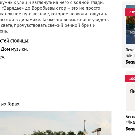
 шумных улиц и взглянуть на него с водной глади.
 «Зарядье» до Воробьевых гор – это не просто
-10
кательное путешествие, которое позволит ощутить
расотой в динамике. Также это возможность увидеть
вете, прочувствовать свежий речной бриз и
ень.
стей столицы:
 Дом музыки,
Вече
или 
е»,
Бесп
-10
ых Горах.
Бесп
«Янд
Бесп