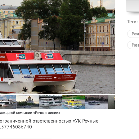
Теги:
Реч
Раз
удоходной компании «Речные линии»
с ограниченной ответственностью «УК Речные
1157746086740