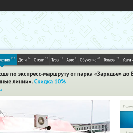
127
54
20
16
8
47
28
ечения
Дети
Отели
Туры
Авто
Обучение
Товары
Услуг
оде по экспресс-маршруту от парка «Зарядье» до 
чные линии».
Скидка 10%
ка
Получ
Цена