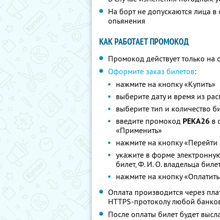
На борт не допускаются лица в
опьянения
КАК РАБОТАЕТ ПРОМОКОД
Промокод действует только на 
Оформите заказ билетов
:
нажмите на кнопку «Купить»
выберите дату и время из ра
выберите тип и количество б
введите промокод
РЕКА26
в 
«Применить»
нажмите на кнопку «Перейти 
укажите в форме электронную
билет, Ф. И. О. владельца бил
нажмите на кнопку «Оплатить
Оплата производится через п
HTTPS-протоколу любой банко
После оплаты билет будет высл