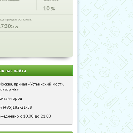
Экономия:
10
%
нца продаж осталось:
:
:
ак нас найти
Москва, причал «Устьинский мост»,
сектор «B»
Китай-город
+7(495)182-21-58
ежедневно c 10.00 до 21.00