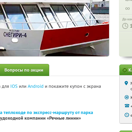
∞
До ко
Вопросы по акции
К
а для
IOS
или
Android
и покажите купон с экрана
а теплоходе по экспресс-маршруту от парка
судоходной компании «Речные линии»