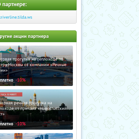
 партнере:
kriverline.tilda.ws
ругие акции партнера
говая прогулка на теплоходе по
нтру Москвы от компании «Речные
нии»
сплатно
-10%
орная речная прогулка на
лоходе от причала «Новоспасский
ст»
сплатно
-10%