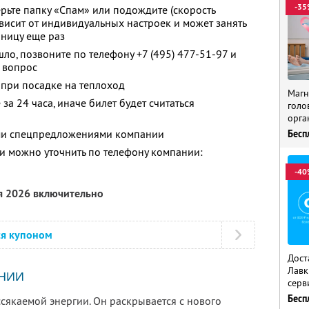
-35
ерьте папку «Спам» или подождите (скорость
висит от индивидуальных настроек и может занять
аницу еще раз
шло, позвоните по телефону
+7 (495) 477-51-97
и
 вопрос
 при посадке на теплоход
Магн
за 24 часа, иначе билет будет считаться
голо
орга
ими спецпредложениями компании
Бесп
 можно уточнить по телефону компании:
-40
я 2026 включительно
ся купоном
Дост
Лавк
НИИ
серв
Бесп
сякаемой энергии. Он раскрывается с нового