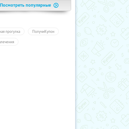
Посмотреть популярные
ная прогулка
ПолучиКупон
влечения