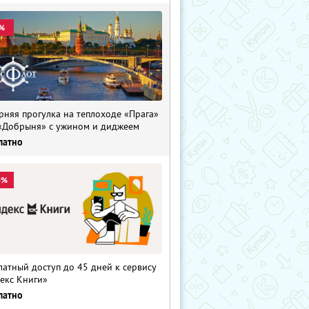
%
рняя прогулка на теплоходе «Прага»
«Добрыня» с ужином и диджеем
латно
0%
латный доступ до 45 дней к сервису
екс Книги»
латно