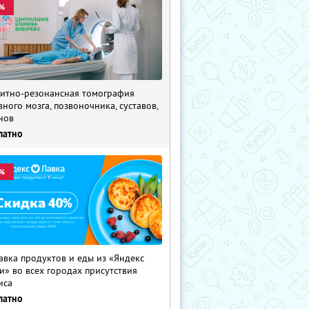
%
итно-резонансная томография
вного мозга, позвоночника, суставов,
нов
латно
%
авка продуктов и еды из «Яндекс
и» во всех городах присутствия
иса
латно