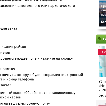
 состоянии алкогольного или наркотического
Про
теп
па
Бе
один заказ
Р
списания рейсов
-52
илетов
соответствующее поле и нажмите на кнопку
к оплате»
 почту, на которую будет отправлен электронный
ета и номер телефона
УЗ-ч
 заказ»
«Мед
инст
латежный шлюз «Сбербанка» по защищенному
Бесп
вской картой
ан на вашу электронную почту