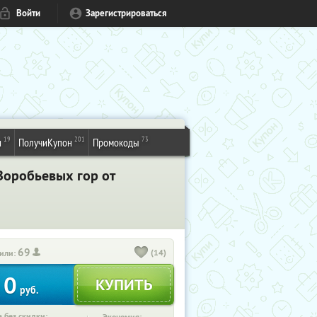
Войти
Зарегистрироваться
19
201
73
и
ПолучиКупон
Промокоды
Воробьевых гор от
69
(14)
или:
0
руб.
 без скидки: