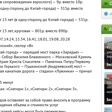
 в сопровождении взрослого) — 9р. вместо 10р.
О
в одну сторону, до Китай-города) — 315р. вместо
s
 13 лет (в одну сторону, до Китай-города) — 531р.
Д
 13 лет, круговая — 801р. вместо 890р.
 14.14, 15.34, 16.41, 18.01, 19.08, 20.28
нский», сектор «B»
Кру
тай-город» — парящий мост парка «Зарядье» —
це
 Собор Василия Блаженного — Московский Кремль
ли
Храм Христа Спасителя — Памятник Петру Первому
Бе
рк Горького — Пушкинский (Андреевский) мост —
ая канатная дорога — стадион «Лужники» — причал
5 минут
Обз
теп
х: «Снегири-1», «Снегири-2», «Снегири-3»,
мо
дов оставляет за собой право вносить в программу
Бе
щения объема и стоимости услуг
словий рейсы могут быть перенесены