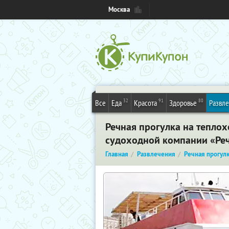
Москва
32
91
80
Все
Еда
Красота
Здоровье
Развл
Речная прогулка на теплох
судоходной компании «Ре
Главная
Развлечения
Речная прогул