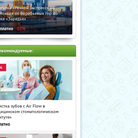
гулка «Речной экспресс» на
лоходе от Воробьевых гор до
рка «Зарядье»
сплатно
-10%
екомендуемые:
%
истка зубов с Air Flow в
ицинском стоматологическом
итуте»
латно