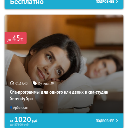
Бесплатно
ПОДРОБНЕЕ
45
%
до
01:12:39
Купили:
29
Спа-программы для одного или двоих в спа-студии
Serenity Spa
Арбатская
1020
ПОДРОБНЕЕ
от
руб.
до
27600
руб.