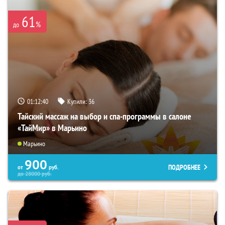
61
%
до
01:12:39
Купили:
36
Тайский массаж на выбор и спа-программы в салоне
«ТайМир» в Марьино
Марьино
900
ПОДРОБНЕЕ
от
руб.
до
28000
руб.