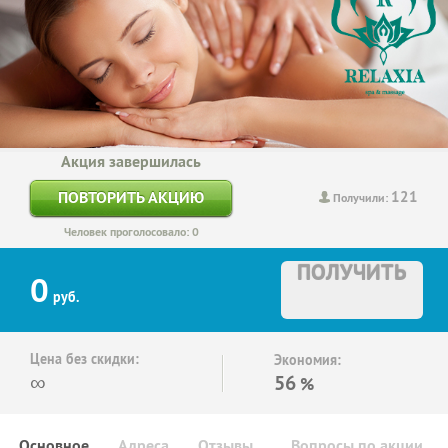
Акция завершилась
121
ПОВТОРИТЬ АКЦИЮ
Получили:
Человек проголосовало: 0
ПОЛУЧИТЬ
0
руб.
Цена без скидки:
Экономия:
∞
56
%
Основное
Адреса
Отзывы
Вопросы по акции