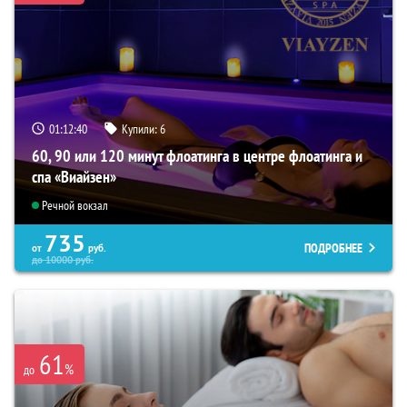
01:12:39
Купили:
6
60, 90 или 120 минут флоатинга в центре флоатинга и
спа «Виайзен»
Речной вокзал
735
ПОДРОБНЕЕ
от
руб.
до
10000
руб.
61
%
до