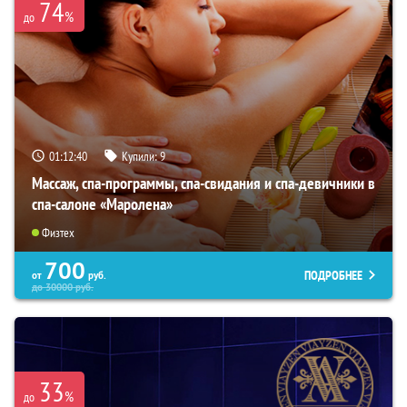
74
%
до
01:12:39
Купили:
9
Массаж, спа-программы, спа-свидания и спа-девичники в
спа-салоне «Маролена»
Физтех
700
ПОДРОБНЕЕ
от
руб.
до
30000
руб.
33
%
до