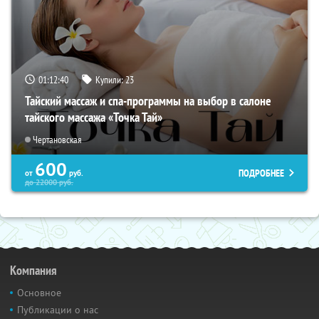
01:12:39
Купили:
23
Тайский массаж и спа-программы на выбор в салоне
тайского массажа «Точка Тай»
Чертановская
600
ПОДРОБНЕЕ
от
руб.
до
22000
руб.
Компания
Основное
Публикации о нас