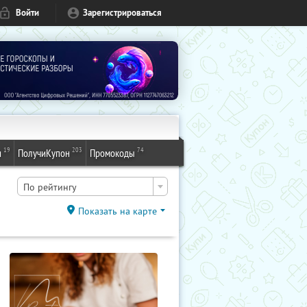
Войти
Зарегистрироваться
19
203
74
и
ПолучиКупон
Промокоды
По рейтингу
Показать на карте