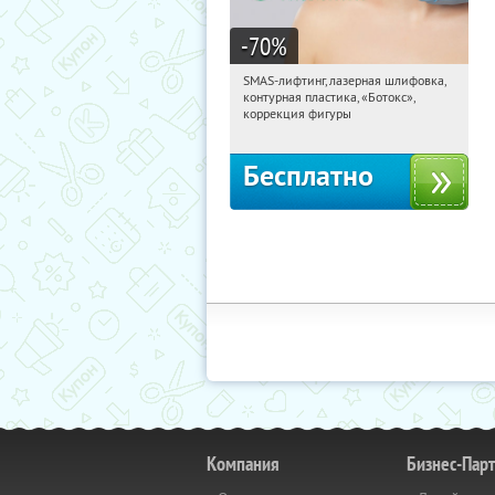
-70
%
SMAS-лифтинг, лазерная шлифовка,
22:59:27
Получили:
2867
контурная пластика, «Ботокс»,
Шаболовская
коррекция фигуры
Бесплатно
Компания
Бизнес-Пар