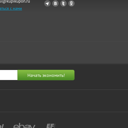
si@kupikupon.ru
аться с нами