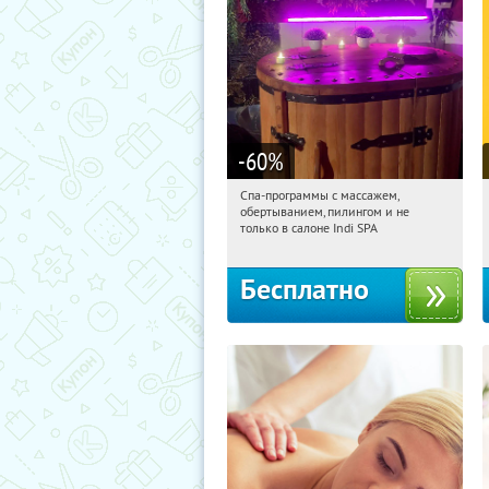
-60
%
Спа-программы с массажем,
22:59:27
Получили:
22
обертыванием, пилингом и не
Потапово
только в салоне Indi SPA
Бесплатно