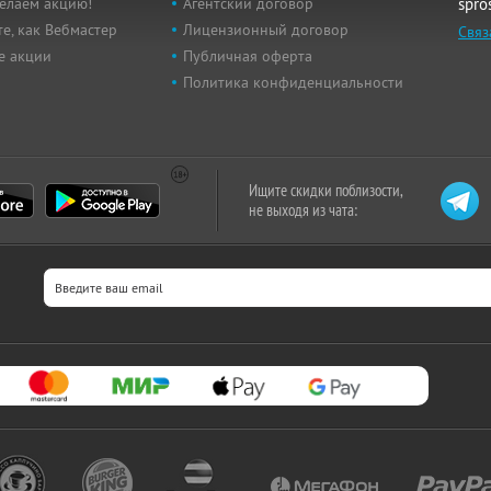
елаем акцию!
Агентский договор
spro
е, как Вебмастер
Лицензионный договор
Связ
е акции
Публичная оферта
Политика конфиденциальности
Ищите скидки поблизости,
не выходя из чата: