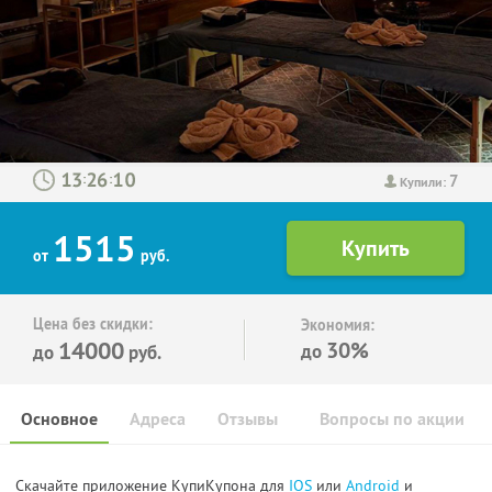
7
:
:
Купили:
1515
от
руб.
Цена без скидки:
Экономия:
14000
30%
до
до
руб.
Основное
Адреса
Отзывы
Вопросы по акции
Скачайте приложение КупиКупона для
IOS
или
Android
и