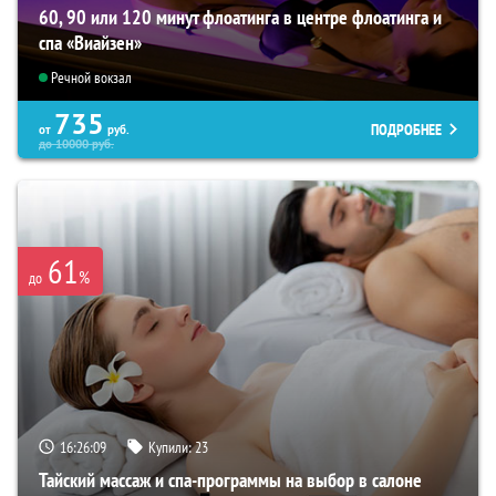
60, 90 или 120 минут флоатинга в центре флоатинга и
спа «Виайзен»
Речной вокзал
735
ПОДРОБНЕЕ
от
руб.
до
10000
руб.
61
%
до
16:26:07
Купили:
23
Тайский массаж и спа-программы на выбор в салоне