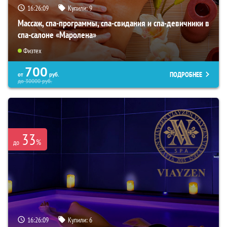
16:26:07
Купили:
9
Массаж, спа-программы, спа-свидания и спа-девичники в
спа-салоне «Маролена»
Физтех
700
ПОДРОБНЕЕ
от
руб.
до
30000
руб.
33
%
до
16:26:07
Купили:
6