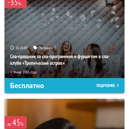
-35
%
16:26:07
Получили:
5
Спа-праздник со спа-программой и фуршетом в спа-
клубе «Тропический остров»
Улица 1905 года
Бесплатно
ПОДРОБНЕЕ
45
%
до