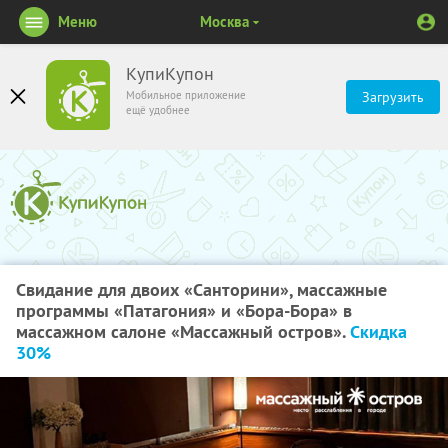
Меню
Москва
КупиКупон
Мобильное приложение
Загрузить
ещё удобнее
Свидание для двоих «Санторини», массажные
программы «Патагония» и «Бора-Бора» в
массажном салоне «Массажный остров».
Скидка
30%