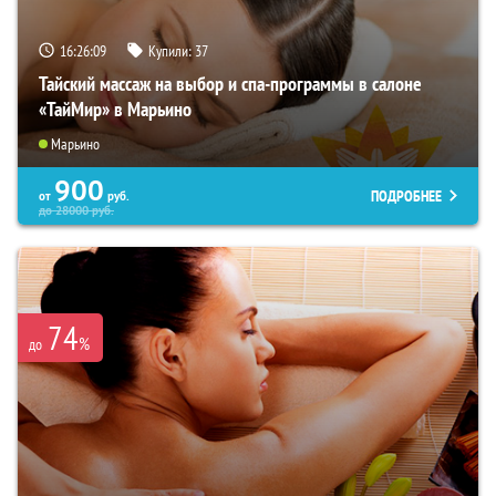
16:26:07
Купили:
37
Тайский массаж на выбор и спа-программы в салоне
«ТайМир» в Марьино
Марьино
900
ПОДРОБНЕЕ
от
руб.
до
28000
руб.
74
%
до