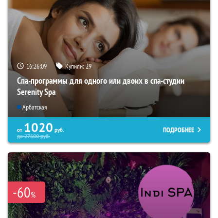
16:26:07
Купили:
29
Спа-программы для одного или двоих в спа-студии
Serenity Spa
Арбатская
1020
ПОДРОБНЕЕ
от
руб.
до
27600
руб.
-60
%