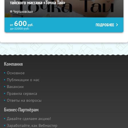
тайского массажа «Точка Тай»
Чертановская
600
ПОДРОБНЕЕ
от
руб.
до
22000
руб.
Компания
Основное
Публикации о нас
Вакансии
Правила сервиса
Ответы на вопросы
Бизнес-Партнёрам
Давайте сделаем акцию!
Заработайте, как Вебмастер