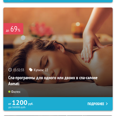
69
%
до
15:32:31
Купили:
22
Спа-программы для одного или двоих в спа-салоне
Asmati
Физтех
1200
ПОДРОБНЕЕ
от
руб.
до
36000
руб.