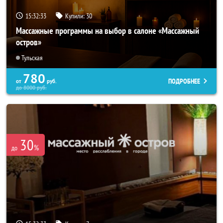
15:32:31
Купили:
30
Массажные программы на выбор в салоне «Массажный
остров»
Тульская
780
ПОДРОБНЕЕ
от
руб.
до
8000
руб.
30
%
до