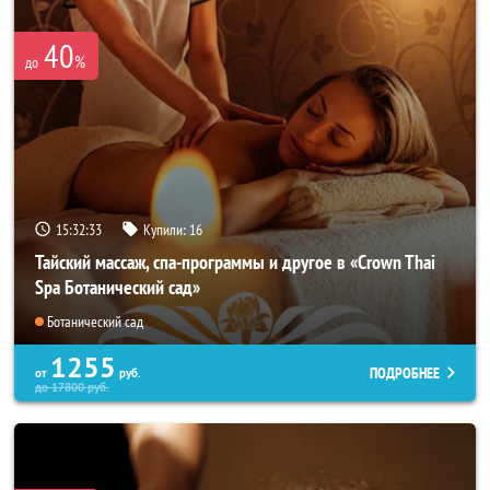
40
%
до
15:32:31
Купили:
16
Тайский массаж, спа-программы и другое в «Crown Thai
Spa Ботанический сад»
Ботанический сад
1255
ПОДРОБНЕЕ
от
руб.
до
17800
руб.