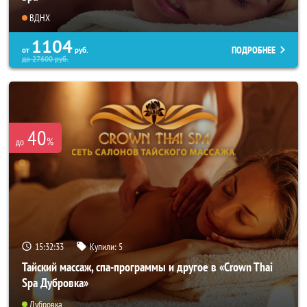
ВДНХ
1104
ПОДРОБНЕЕ
от
руб.
до
27600
руб.
40
%
до
15:32:31
Купили:
5
Тайский массаж, спа-программы и другое в «Crown Thai
Spa Дубровка»
Дубровка