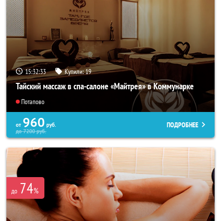
15:32:31
Купили:
19
Тайский массаж в спа-салоне «Майтрея» в Коммунарке
Потапово
960
ПОДРОБНЕЕ
от
руб.
до
7200
руб.
74
%
до