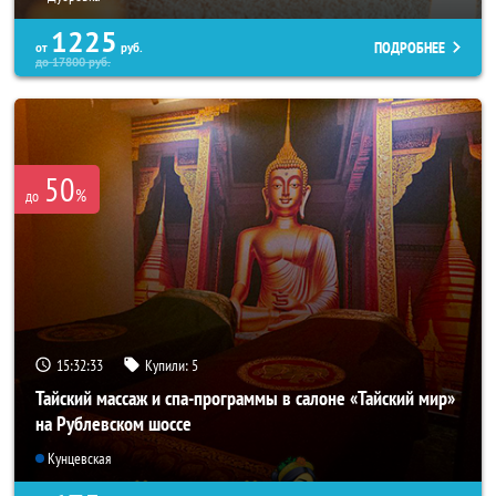
1225
ПОДРОБНЕЕ
от
руб.
до
17800
руб.
50
%
до
15:32:31
Купили:
5
Тайский массаж и спа-программы в салоне «Тайский мир»
на Рублевском шоссе
Кунцевская