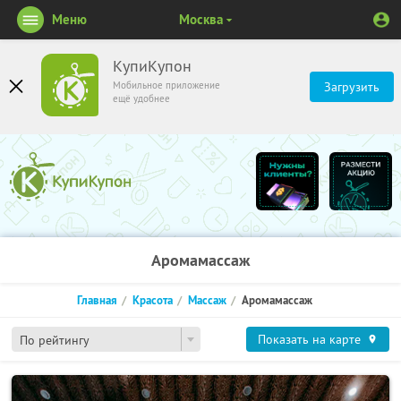
Меню
Москва
КупиКупон
Мобильное приложение
Загрузить
ещё удобнее
Аромамассаж
Главная
Красота
Массаж
Аромамассаж
Показать на карте
По рейтингу