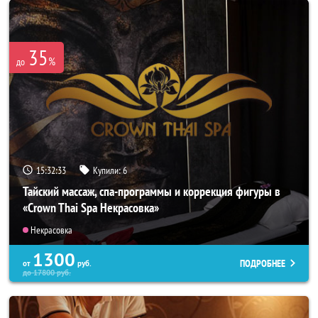
35
%
до
15:32:31
Купили:
6
Тайский массаж, спа-программы и коррекция фигуры в
«Crown Thai Spa Некрасовка»
Некрасовка
1300
ПОДРОБНЕЕ
от
руб.
до
17800
руб.