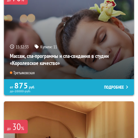
15:32:31
Купили:
11
Массаж, спа-программы и спа-свидания в студии
«Королевское качество»
Третьяковская
875
ПОДРОБНЕЕ
от
руб.
до
28000
руб.
30
%
до