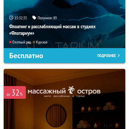
15:32:31
Получили:
89
Флоатинг и расслабляющий массаж в студиях
«Флотариум»
Охотный ряд
Курская
Бесплатно
ПОДРОБНЕЕ
32
%
до