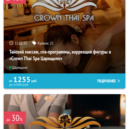
15:32:31
Купили:
25
Тайский массаж, спа-программы, коррекция фигуры в
«Crown Thai Spa Царицыно»
Царицыно
1255
ПОДРОБНЕЕ
от
руб.
до
17800
руб.
30
%
до