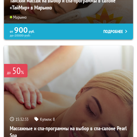
Тайский массаж на выбор и спа-программы в салоне
«ТайМир» в Марьино
Марьино
900
ПОДРОБНЕЕ
от
руб.
до
28000
руб.
50
%
до
15:32:31
Купили:
8
Массажные и спа-программы на выбор в спа-салоне Pearl
Spa