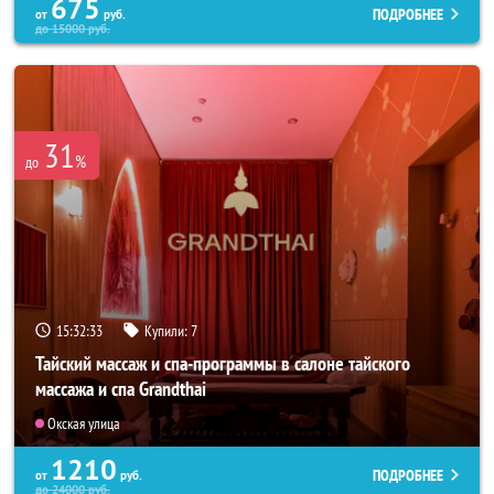
675
ПОДРОБНЕЕ
от
руб.
до
15000
руб.
31
%
до
15:32:31
Купили:
7
Тайский массаж и спа-программы в салоне тайского
массажа и спа Grandthai
Окская улица
1210
ПОДРОБНЕЕ
от
руб.
до
24000
руб.