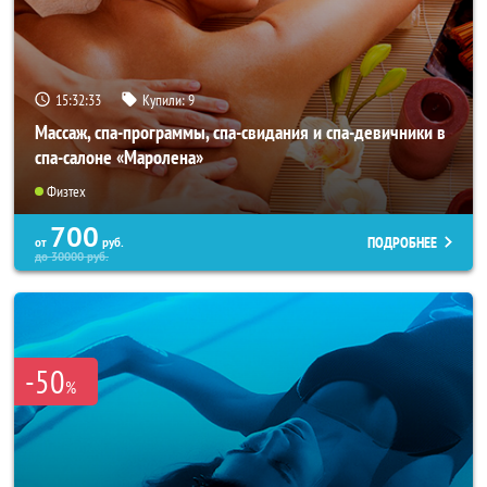
15:32:31
Купили:
9
Массаж, спа-программы, спа-свидания и спа-девичники в
спа-салоне «Маролена»
Физтех
700
ПОДРОБНЕЕ
от
руб.
до
30000
руб.
-50
%