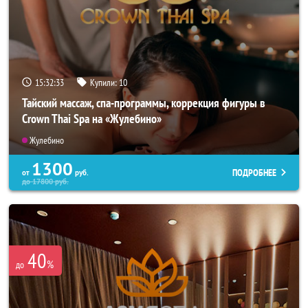
15:32:31
Купили:
10
Тайский массаж, спа-программы, коррекция фигуры в
Crown Thai Spa на «Жулебино»
Жулебино
1300
ПОДРОБНЕЕ
от
руб.
до
17800
руб.
40
%
до