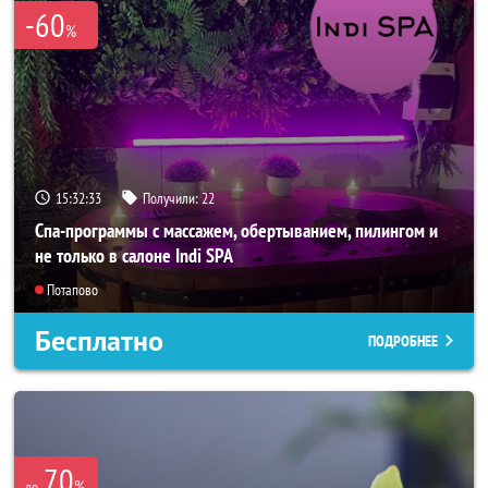
-60
%
15:32:31
Получили:
22
Спа-программы с массажем, обертыванием, пилингом и
не только в салоне Indi SPA
Потапово
Бесплатно
ПОДРОБНЕЕ
70
%
до