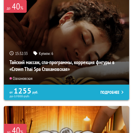
40
%
до
15:32:31
Купили:
6
Тайский массаж, спа-программы, коррекция фигуры в
«Crown Thai Spa Стахановская»
Стахановская
1255
ПОДРОБНЕЕ
от
руб.
до
17800
руб.
40
%
до