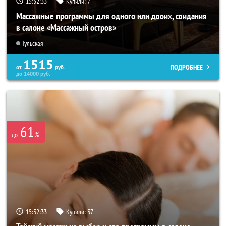
15:32:31
Купили:
7
Массажные программы для одного или двоих, свидания
в салоне «Массажный остров»
Тульская
1515
ПОДРОБНЕЕ
от
руб.
до
14000
руб.
61
%
до
15:32:31
Купили:
37