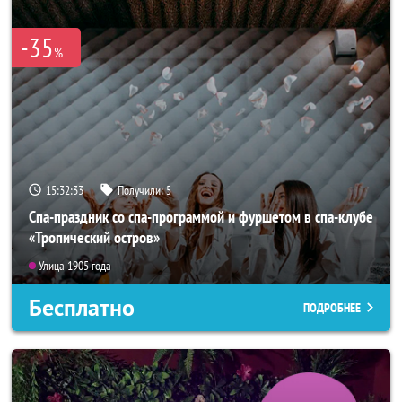
-35
%
15:32:31
Получили:
5
Спа-праздник со спа-программой и фуршетом в спа-клубе
«Тропический остров»
Улица 1905 года
Бесплатно
ПОДРОБНЕЕ