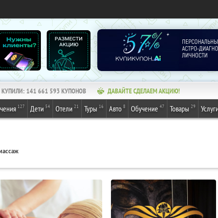
КУПИЛИ:
141 661 594
КУПОНОВ
ДАВАЙТЕ СДЕЛАЕМ АКЦИЮ!
127
54
21
16
8
47
29
ечения
Дети
Отели
Туры
Авто
Обучение
Товары
Услуг
массаж