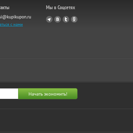
такты
Мы в Соцсетях
si@kupikupon.ru
аться с нами