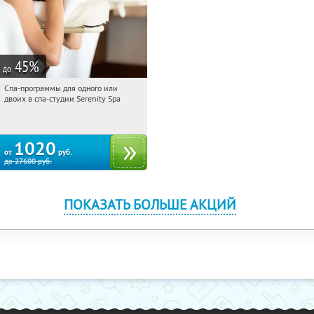
45
%
до
Спа-программы для одного или
17:26:26
Купили:
29
двоих в спа-студии Serenity Spa
Арбатская
1020
от
руб.
до
27600
руб.
ПОКАЗАТЬ БОЛЬШЕ АКЦИЙ