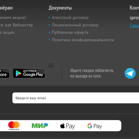
тнёрам
Документы
Кон
елаем акцию!
Агентский договор
spro
е, как Вебмастер
Лицензионный договор
Связ
е акции
Публичная оферта
Политика конфиденциальности
Ищите скидки поблизости,
не выходя из чата: