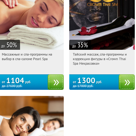
50
%
35
%
до
до
Массажные и спа-программы на
Тайский массаж, спа-программы и
17:26:26
Купили:
8
17:26:26
Купили:
6
выбор в спа-салоне Pearl Spa
коррекция фигуры в «Crown Thai
ВДНХ
Некрасовка
Spa Некрасовка»
1104
1300
от
руб.
от
руб.
до
27600
руб.
до
17800
руб.