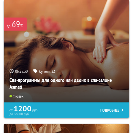
69
%
до
06:25:26
Купили:
22
Спа-программы для одного или двоих в спа-салоне
Asmati
Физтех
1200
ПОДРОБНЕЕ
от
руб.
до
36000
руб.