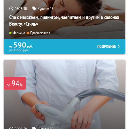
06:25:26
Купили:
15
Спа с массажем, пилингом, чаепитием и другим в салонах
Beauty, «Стиль»
Марьино
Профсоюзная
590
ПОДРОБНЕЕ
от
руб.
до
11550
руб.
94
%
до
06:25:26
Купили:
88