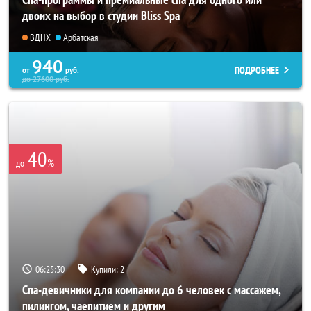
двоих на выбор в студии Bliss Spa
ВДНХ
Арбатская
940
ПОДРОБНЕЕ
от
руб.
до
27600
руб.
40
%
до
06:25:26
Купили:
2
Спа-девичники для компании до 6 человек с массажем,
пилингом, чаепитием и другим