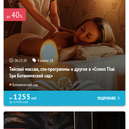
40
%
до
06:25:26
Купили:
16
Тайский массаж, спа-программы и другое в «Crown Thai
Spa Ботанический сад»
Ботанический сад
1255
ПОДРОБНЕЕ
от
руб.
до
17800
руб.