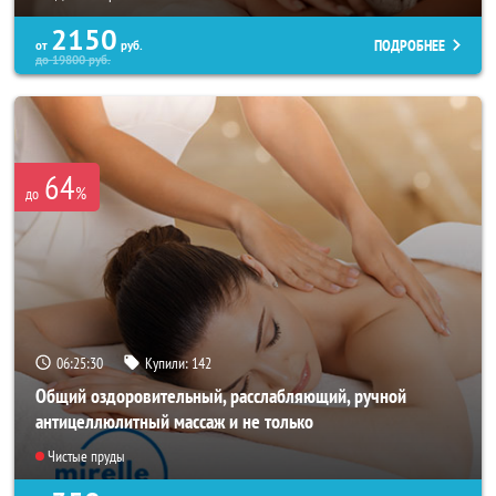
2150
ПОДРОБНЕЕ
от
руб.
до
19800
руб.
64
%
до
06:25:26
Купили:
142
Общий оздоровительный, расслабляющий, ручной
антицеллюлитный массаж и не только
Чистые пруды