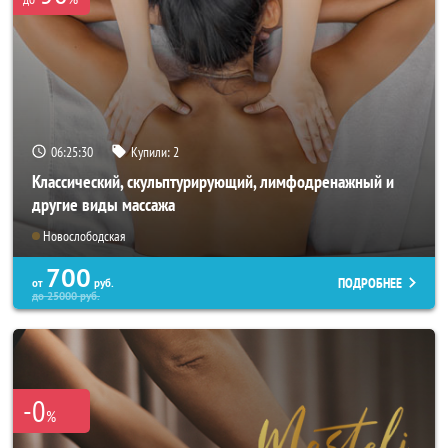
06:25:26
Купили:
2
Классический, скульптурирующий, лимфодренажный и
другие виды массажа
Новослободская
700
ПОДРОБНЕЕ
от
руб.
до
25000
руб.
-0
%