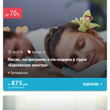
70
%
до
06:25:26
Купили:
11
Массаж, спа-программы и спа-свидания в студии
«Королевское качество»
Третьяковская
875
ПОДРОБНЕЕ
от
руб.
до
28000
руб.