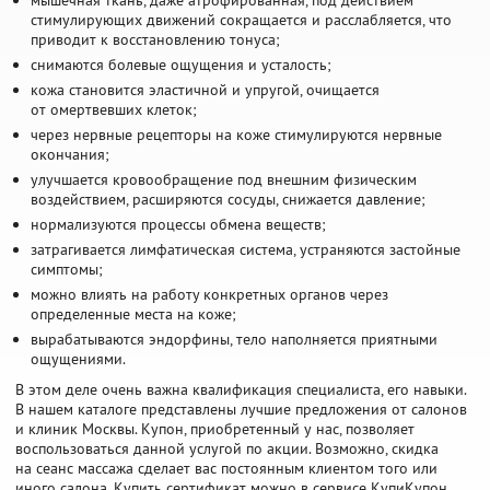
мышечная ткань, даже атрофированная, под действием
стимулирующих движений сокращается и расслабляется, что
приводит к восстановлению тонуса;
снимаются болевые ощущения и усталость;
кожа становится эластичной и упругой, очищается
от омертвевших клеток;
через нервные рецепторы на коже стимулируются нервные
окончания;
улучшается кровообращение под внешним физическим
воздействием, расширяются сосуды, снижается давление;
нормализуются процессы обмена веществ;
затрагивается лимфатическая система, устраняются застойные
симптомы;
можно влиять на работу конкретных органов через
определенные места на коже;
вырабатываются эндорфины, тело наполняется приятными
ощущениями.
В этом деле очень важна квалификация специалиста, его навыки.
В нашем каталоге представлены лучшие предложения от салонов
и клиник Москвы. Купон, приобретенный у нас, позволяет
воспользоваться данной услугой по акции. Возможно, скидка
на сеанс массажа сделает вас постоянным клиентом того или
иного салона. Купить сертификат можно в сервисе КупиКупон.