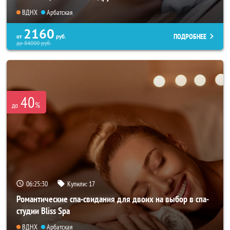
ВДНХ
Арбатская
2160
ПОДРОБНЕЕ
от
руб.
до
84000
руб.
40
%
до
06:25:26
Купили:
17
Романтические спа-свидания для двоих на выбор в спа-
студии Bliss Spa
ВДНХ
Арбатская