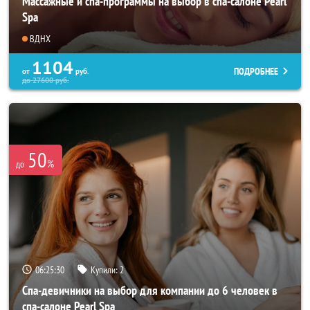
Массажные и спа-программы на выбор в спа-салоне Pearl
Spa
ВДНХ
1104
ПОДРОБНЕЕ
от
руб.
до
27600
руб.
50
%
до
06:25:26
Купили:
2
Спа-девичники на выбор для компании до 6 человек в
спа-салоне Pearl Spa