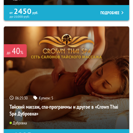
2450
ПОДРОБНЕЕ
от
руб.
до
21000
руб.
40
%
до
06:25:26
Купили:
5
Тайский массаж, спа-программы и другое в «Crown Thai
Spa Дубровка»
Дубровка