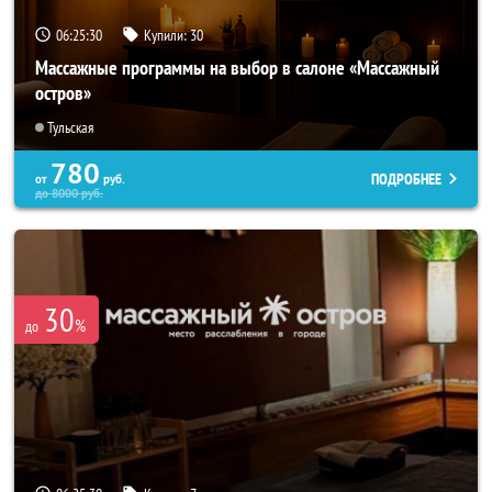
06:25:26
Купили:
30
Массажные программы на выбор в салоне «Массажный
остров»
Тульская
780
ПОДРОБНЕЕ
от
руб.
до
8000
руб.
30
%
до