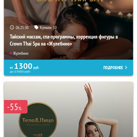
06:25:26
Купили:
10
Тайский массаж, спа-программы, коррекция фигуры в
Crown Thai Spa на «Жулебино»
Жулебино
1300
ПОДРОБНЕЕ
от
руб.
до
17800
руб.
-55
%