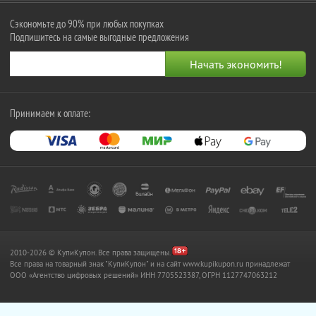
Сэкономьте до 90% при любых покупках
Подпишитесь на самые выгодные предложения
Принимаем к оплате:
2010-2026 © КупиКупон. Все права защищены.
Все права на товарный знак "КупиКупон" и на сайт www.kupikupon.ru принадлежат
OOO «Агентство цифровых решений» ИНН 7705523387, ОГРН 1127747063212