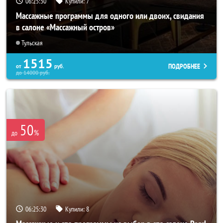
06:25:26
Купили:
7
Массажные программы для одного или двоих, свидания
в салоне «Массажный остров»
Тульская
1515
ПОДРОБНЕЕ
от
руб.
до
14000
руб.
50
%
до
06:25:26
Купили:
8