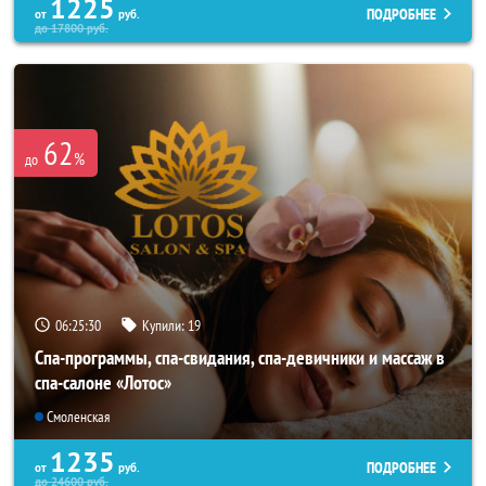
1225
ПОДРОБНЕЕ
от
руб.
до
17800
руб.
62
%
до
06:25:26
Купили:
19
Спа-программы, спа-свидания, спа-девичники и массаж в
спа-салоне «Лотос»
Смоленская
1235
ПОДРОБНЕЕ
от
руб.
до
24600
руб.