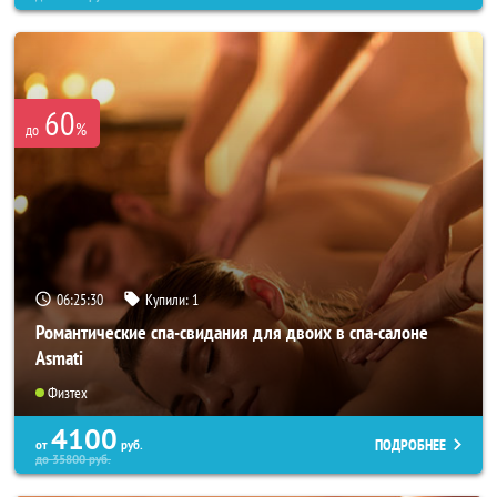
60
%
до
06:25:26
Купили:
1
Романтические спа-свидания для двоих в спа-салоне
Asmati
Физтех
4100
ПОДРОБНЕЕ
от
руб.
до
35800
руб.