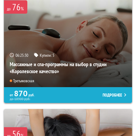
76
%
до
06:25:26
Купили:
5
Массажные и спа-программы на выбор в студии
«Королевское качество»
Третьяковская
870
ПОДРОБНЕЕ
от
руб.
до
18900
руб.
56
%
до