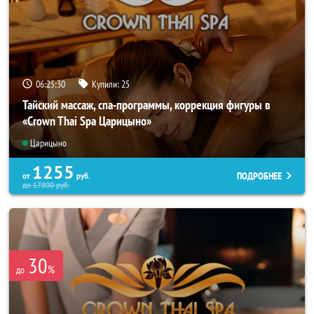
06:25:26
Купили:
25
Тайский массаж, спа-программы, коррекция фигуры в
«Crown Thai Spa Царицыно»
Царицыно
1255
ПОДРОБНЕЕ
от
руб.
до
17800
руб.
30
%
до