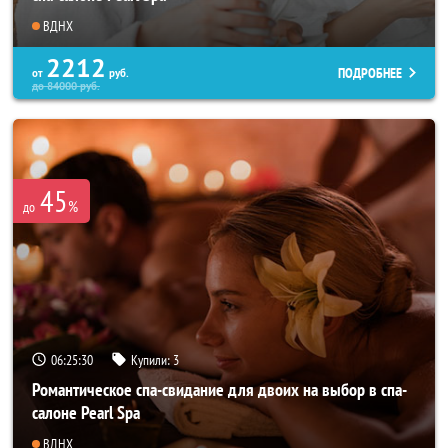
ВДНХ
2212
ПОДРОБНЕЕ
от
руб.
до
84000
руб.
45
%
до
06:25:26
Купили:
3
Романтическое спа-свидание для двоих на выбор в спа-
салоне Pearl Spa
ВДНХ