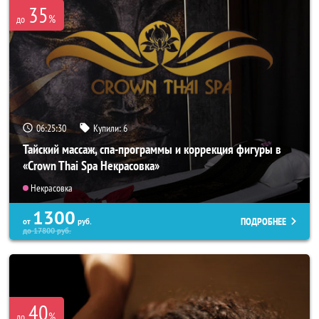
35
%
до
06:25:26
Купили:
6
Тайский массаж, спа-программы и коррекция фигуры в
«Crown Thai Spa Некрасовка»
Некрасовка
1300
ПОДРОБНЕЕ
от
руб.
до
17800
руб.
40
%
до