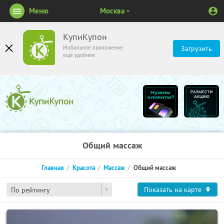
Меню
Москва
КупиКупон
Мобильное приложение
Загрузить
ещё удобнее
Общий массаж
Главная
Красота
Массаж
Общий массаж
Показать на карте
По рейтингу