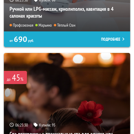
Ручной или LPG-массаж, криолиполиз, кавитация в 4
салонах красоты
Профсоюзная
Марьино
Тёплый Стан
690
ПОДРОБНЕЕ
от
руб.
45
%
до
06:25:26
Купили:
95
Спа-программы и премиальные спа для одного или