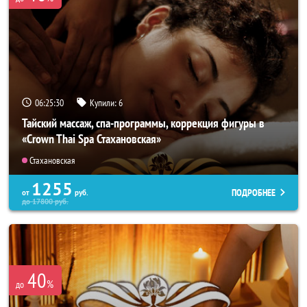
06:25:26
Купили:
6
Тайский массаж, спа-программы, коррекция фигуры в
«Crown Thai Spa Стахановская»
Стахановская
1255
ПОДРОБНЕЕ
от
руб.
до
17800
руб.
40
%
до