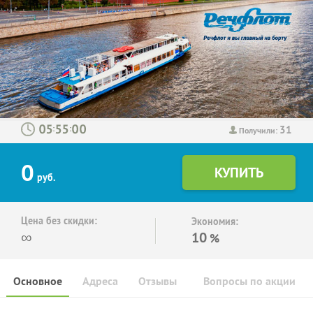
31
:
:
Получили:
0
руб.
Цена без скидки:
Экономия:
∞
10
%
Основное
Адреса
Отзывы
Вопросы по акции