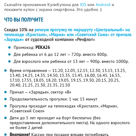
Скачайте приложение КупиКупона для
IOS
или
Android
и
покажите купон с экрана смартфона. Это удобно :)
ЧТО ВЫ ПОЛУЧИТЕ
Скидка 10% на
речную прогулку по маршруту «Центральный» на
теплоходе «Кристалл», «Мария» или «Советский Союз» от причала
«Зарядье»
от судоходной компании «Речфлот»
Промокод:
РЕКА26
Для ребенка от 6 до 12 лет — 720р. вместо 800р.
Для взрослого или ребенка от 13 лет — 900р. вместо 1000р.
Время отправления — 11.20, 12.05, 12.15, 12.30, 13.15, 13.25,
13.40, 14.25, 14.35, 14.50, 15.35, 15.45, 16.00, 16.45, 16.55,
17.10, 17.55, 18.05, 18.20, 19.05, 19.15, 19.30, 20.15, 20.25,
20.40, 21.25, 21.30, 21.35, 21.50
Причал — «Зарядье», сектор «В»
Продолжительность прогулки: 1 час 15 минут
Прогулка проходит на теплоходах «Кристалл», «Мария»,
«Советский Союз»
Дети до 5 лет проходят на борт бесплатно (без
предоставления дополнительного места). На одного взрослого
не более 2 детей
Внимание!
Кассир при посадке вправе потребовать