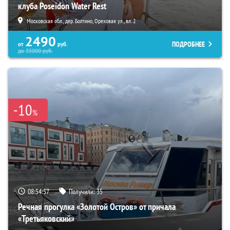
клуба Poseidon Water Rest
Московская обл., дер. Болтино, Ореховая ул., вл. 2
2490
ПОДРОБНЕЕ
от
руб.
до
35000
руб.
-10
%
08:54:55
Получили:
35
Речная прогулка «Золотой Остров» от причала
«Третьяковский»