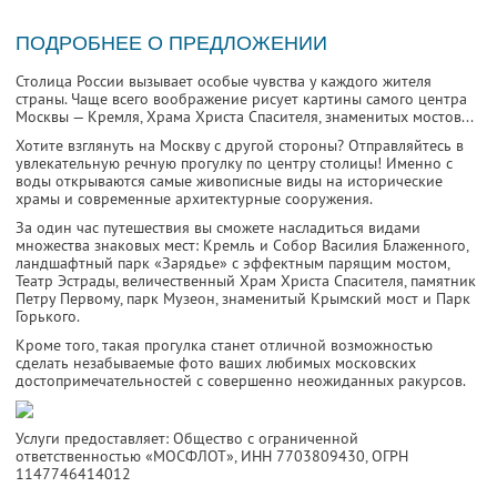
ПОДРОБНЕЕ О ПРЕДЛОЖЕНИИ
Столица России вызывает особые чувства у каждого жителя
страны. Чаще всего воображение рисует картины самого центра
Москвы — Кремля, Храма Христа Спасителя, знаменитых мостов...
Хотите взглянуть на Москву с другой стороны? Отправляйтесь в
увлекательную речную прогулку по центру столицы! Именно с
воды открываются самые живописные виды на исторические
храмы и современные архитектурные сооружения.
За один час путешествия вы сможете насладиться видами
множества знаковых мест: Кремль и Собор Василия Блаженного,
ландшафтный парк «Зарядье» с эффектным парящим мостом,
Театр Эстрады, величественный Храм Христа Спасителя, памятник
Петру Первому, парк Музеон, знаменитый Крымский мост и Парк
Горького.
Кроме того, такая прогулка станет отличной возможностью
сделать незабываемые фото ваших любимых московских
достопримечательностей с совершенно неожиданных ракурсов.
Услуги предоставляет: Общество с ограниченной
ответственностью «МОСФЛОТ»,
ИНН 7703809430
, ОГРН
1147746414012