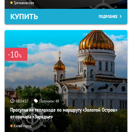
Третьяковская
КУПИТЬ
ПОДРОБНЕЕ
-10
%
08:54:55
Получили:
48
Прогулка на теплоходе по маршруту «Золотой Остров»
от причала «Зарядье»
Китай-город