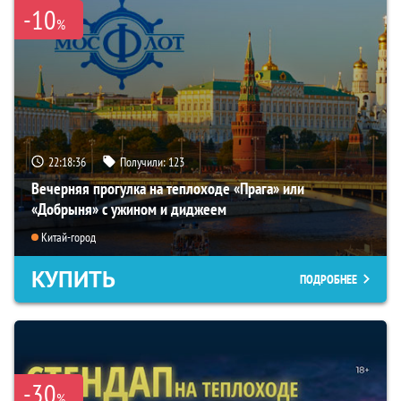
-10
%
22:18:35
Получили:
123
Вечерняя прогулка на теплоходе «Прага» или
«Добрыня» с ужином и диджеем
Китай-город
КУПИТЬ
ПОДРОБНЕЕ
-30
%