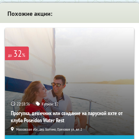
Похожие акции:
32
%
до
22:18:35
Купили:
12
Прогулка, девичник или свидание на парусной яхте от
клуба Poseidon Water Rest
Московская обл., дер. Болтино, Ореховая ул., вл. 2