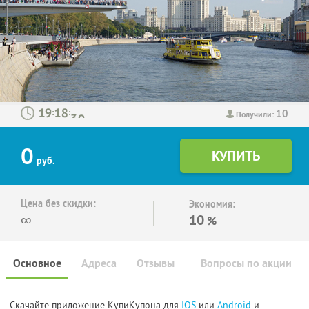
10
:
:
Получили:
0
руб.
Цена без скидки:
Экономия:
∞
10
%
Основное
Адреса
Отзывы
Вопросы по акции
Скачайте приложение КупиКупона для
IOS
или
Android
и