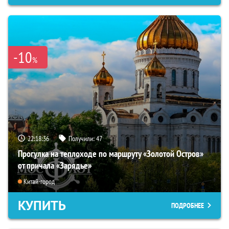
-10
%
22:18:35
Получили:
47
Прогулка на теплоходе по маршруту «Золотой Остров»
от причала «Зарядье»
Китай-город
КУПИТЬ
ПОДРОБНЕЕ