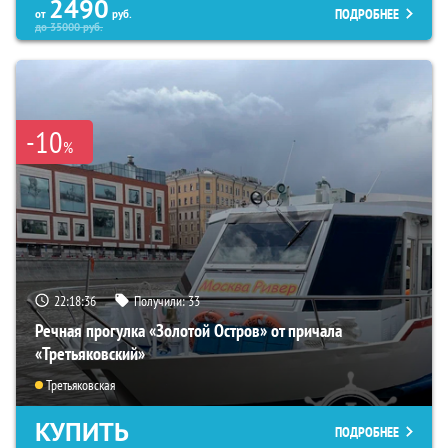
2490
ПОДРОБНЕЕ
от
руб.
до
35000
руб.
-10
%
22:18:35
Получили:
33
Речная прогулка «Золотой Остров» от причала
«Третьяковский»
Третьяковская
КУПИТЬ
ПОДРОБНЕЕ