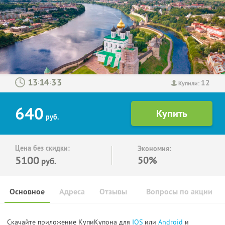
12
:
:
Купили:
640
руб.
Цена без скидки:
Экономия:
5100
50%
руб.
Основное
Адреса
Отзывы
Вопросы по акции
Скачайте приложение КупиКупона для
IOS
или
Android
и