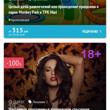
Целый день развлечений или проведение праздника в
парке Monkey Park в ТРК Mari
Братиславская
315
ПОДРОБНЕЕ
от
руб.
до
16500
руб.
-100
%
15:59:32
Получили:
2
Массажные программы в эротическом спа-салоне