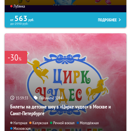
Лубянка
563
ПОДРОБНЕЕ
от
руб.
до
2990
руб.
-30
%
15:59:32
Получили:
3284
Билеты на детские шоу в «Цирке чудес» в Москве и
Санкт-Петербурге
Нагорная
Калужская
Речной вокзал
Молодёжная
Московская