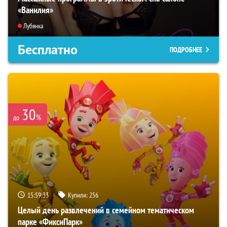
«Ванилия»
Лубянка
Бесплатно
ПОДРОБНЕЕ
30
%
до
15:59:32
Купили:
256
Целый день развлечений в семейном тематическом
парке «ФиксиПарк»