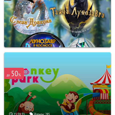
50
%
до
15:59:32
Купили:
285