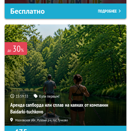
Бесплатно
ПОДРОБНЕЕ
30
%
до
15:59:32
Купи первым!
Аренда сапборда или сплав на каяках от компании
Baidarki-tuchkovo
Московская обл., Рузский р-н, пос. Тучково