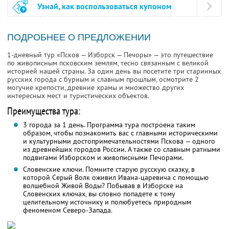
Узнай, как воспользоваться купоном
ПОДРОБНЕЕ О ПРЕДЛОЖЕНИИ
1-дневный тур «Псков — Изборск — Печоры» — это путешествие
по живописным псковским землям, тесно связанным с великой
историей нашей страны. За один день вы посетите три старинных
русских города с бурным и славным прошлым, осмотрите 2
могучие крепости, древние храмы и множество других
интересных мест и туристических объектов.
Преимущества тура:
3 города за 1 день. Программа тура построена таким
образом, чтобы познакомить вас с главными историческими
и культурными достопримечательностями Пскова — одного
из древнейших городов России. А также со славным ратными
подвигами Изборском и живописными Печорами.
Словенские ключи. Помните старую русскую сказку, в
которой Серый Волк оживил Ивана-царевича с помощью
волшебной Живой Воды? Побывав в Изборске на
Словенских ключах, вы словно попадете к тому
целительному источнику и полюбуетесь природным
феноменом Северо-Запада.