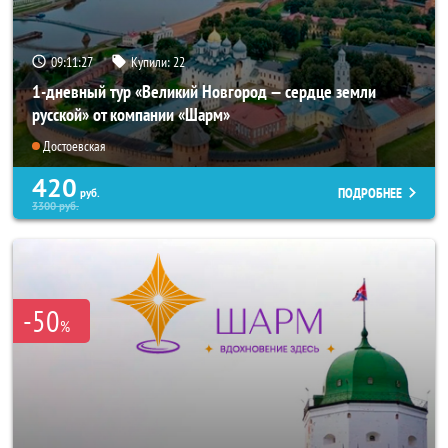
09:11:26
Купили:
22
1-дневный тур «Великий Новгород — сердце земли
русской» от компании «Шарм»
Достоевская
420
ПОДРОБНЕЕ
руб.
3300
руб.
-50
%