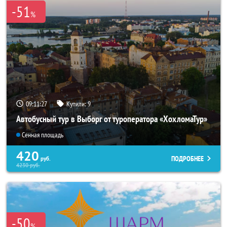
-51
%
09:11:26
Купили:
9
Автобусный тур в Выборг от туроператора «ХохломаТур»
Сенная площадь
420
ПОДРОБНЕЕ
руб.
4230
руб.
-50
%