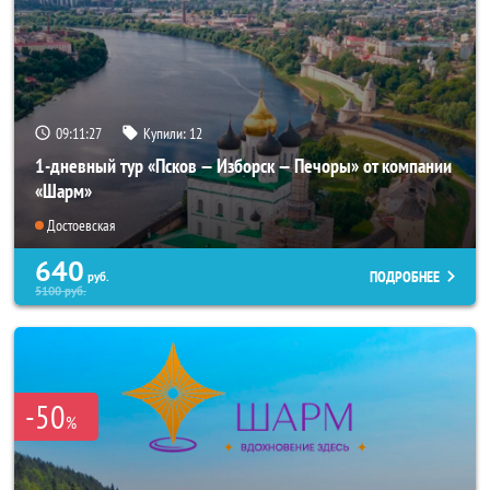
09:11:26
Купили:
12
1-дневный тур «Псков — Изборск — Печоры» от компании
«Шарм»
Достоевская
640
ПОДРОБНЕЕ
руб.
5100
руб.
-50
%