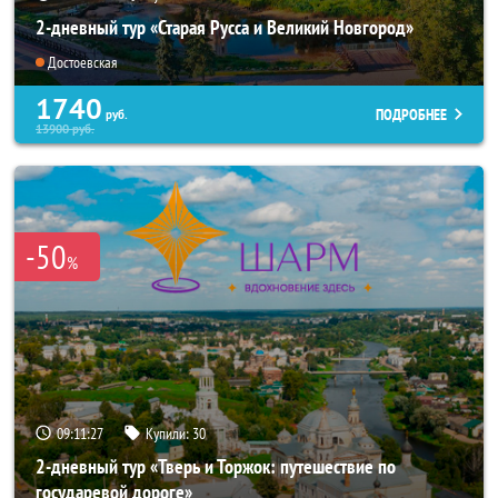
2-дневный тур «Старая Русса и Великий Новгород»
Достоевская
1740
ПОДРОБНЕЕ
руб.
13900
руб.
-50
%
09:11:26
Купили:
30
2-дневный тур «Тверь и Торжок: путешествие по
государевой дороге»