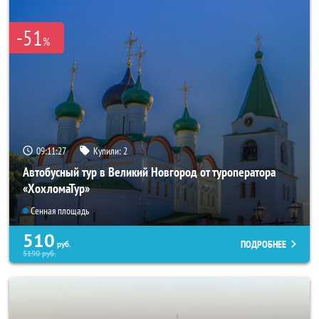
-51
%
09:11:26
Купили:
2
Автобусный тур в Великий Новгород от туроператора
«ХохломаТур»
Сенная площадь
510
ПОДРОБНЕЕ
руб.
5190
руб.