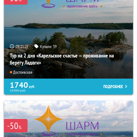
09:11:26
Купили:
39
Тур на 2 дня «Карельское счастье — проживание на
берегу Ладоги»
Достоевская
1740
ПОДРОБНЕЕ
руб.
13900
руб.
-50
%