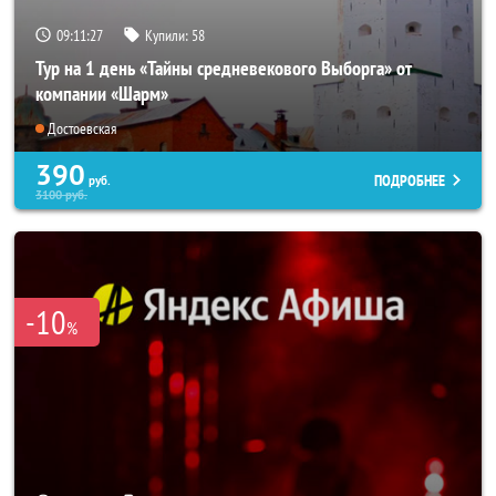
09:11:26
Купили:
58
Тур на 1 день «Тайны средневекового Выборга» от
компании «Шарм»
Достоевская
390
ПОДРОБНЕЕ
руб.
3100
руб.
-10
%