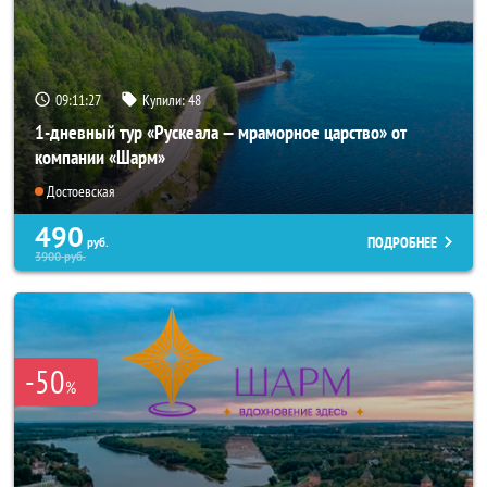
09:11:26
Купили:
48
1-дневный тур «Рускеала — мраморное царство» от
компании «Шарм»
Достоевская
490
ПОДРОБНЕЕ
руб.
3900
руб.
-50
%