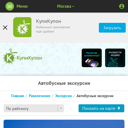
Меню
Москва
КупиКупон
Мобильное приложение
Загрузить
ещё удобнее
Автобусные экскурсии
Главная
Развлечения
Экскурсии
Автобусные экскурсии
Показать на карте
По рейтингу