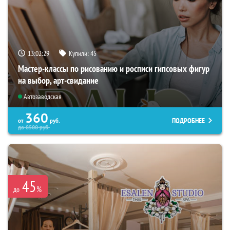
13:02:28
Купили:
45
Мастер-классы по рисованию и росписи гипсовых фигур
на выбор, арт-свидание
Автозаводская
360
ПОДРОБНЕЕ
от
руб.
до
8500
руб.
45
%
до