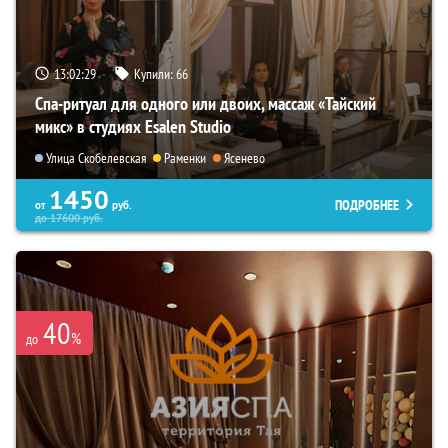
13:02:28
Купили:
66
Спа-ритуал для одного или двоих, массаж «Тайский
микс» в студиях Esalen Studio
Улица Скобелевская
Раменки
Ясенево
1450
ПОДРОБНЕЕ
от
руб.
до
17600
руб.
40
%
до