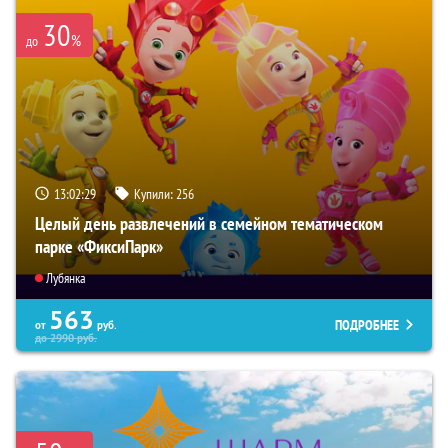
30
%
до
13:02:28
Купили:
256
Целый день развлечений в семейном тематическом
парке «ФиксиПарк»
Лубянка
563
ПОДРОБНЕЕ
от
руб.
до
2990
руб.