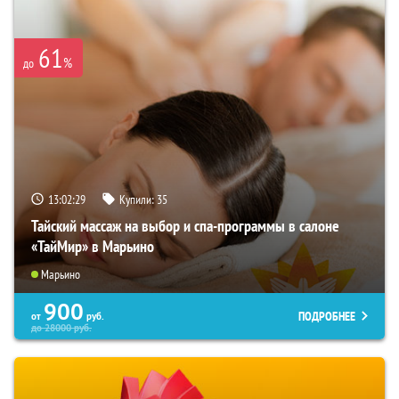
61
%
до
13:02:28
Купили:
35
Тайский массаж на выбор и спа-программы в салоне
«ТайМир» в Марьино
Марьино
900
ПОДРОБНЕЕ
от
руб.
до
28000
руб.