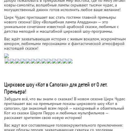
Добро пожаловать в прекрасный мир Востока, где по небу летают
ковры-самолёты, волшебные лампы скрывают тысячи чудес, а
могущественный джинн готов исполнить любое ваше желание!
Цирк Чудес приглашает вас стать гостями главной премьеры
нового сезона! Шоу «Волшебная лампа Аладдина» — это
уникальное сочетание известной арабской сказки, любимых с
детства мелодий и масштабной цирковой шоу-программы.
Вас ждёт захватывающая история с живым вокалом, искромётным
юмором, любимыми персонажами и фантастической атмосферой
настоящей сказки!
Цирковое шоу «Кот в Сапогах» для детей от 0 лет.
Премьера!
Забудьте всё, что вы знали о сказках! В новом сезоне Цирк Чудес
приглашает вас на премьерные показы циркового шоу «Кот в
сапогах», где знакомый всем герой — находчивый и обаятельный
Кот из сказки Шарля Перро и любимых мультфильмов —
расскажет зрителям свою новую историю!
Вас ждут все составляющие головокружительного приключения:
яркие образы героев, захватывающие схватки со злодеями,