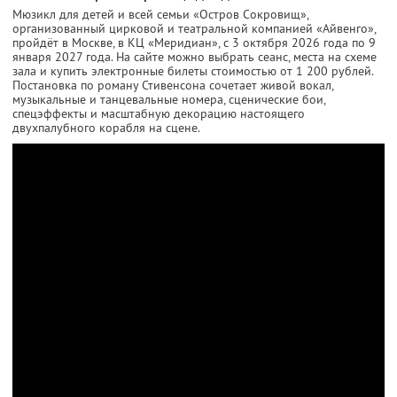
Мюзикл для детей и всей семьи «Остров Сокровищ»,
организованный цирковой и театральной компанией «Айвенго»,
пройдёт в Москве, в КЦ «Меридиан», с 3 октября 2026 года по 9
января 2027 года. На сайте можно выбрать сеанс, места на схеме
зала и купить электронные билеты стоимостью от 1 200 рублей.
Постановка по роману Стивенсона сочетает живой вокал,
музыкальные и танцевальные номера, сценические бои,
спецэффекты и масштабную декорацию настоящего
двухпалубного корабля на сцене.