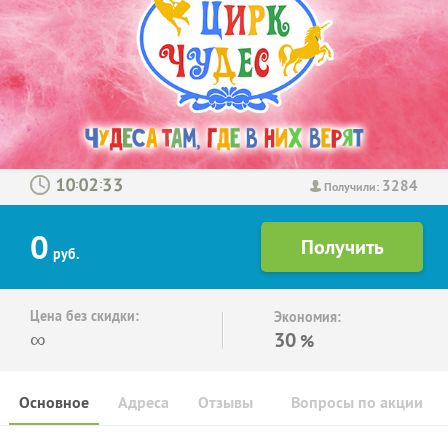
3284
:
:
Получили:
0
руб.
Цена без скидки:
Экономия:
∞
30
%
Основное
Адреса
Отзывы
Вопросы по акции