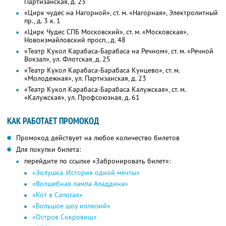
Партизанская, д. 23
«Цирк чудес на Нагорной», ст. м. «Нагорная», Электролитный
пр., д. 3 к. 1
«Цирк Чудес СПБ Московский», ст. м. «Московская»,
Новоизмайловский просп., д. 48
«Театр Кукол Карабаса-Барабаса на Речном», ст. м. «Речной
Вокзал», ул. Флотская, д. 25
«Театр Кукол Карабаса-Барабаса Кунцево», ст. м.
«Молодежная», ул. Партизанская, д. 23
«Театр Кукол Карабаса-Барабаса Калужская», ст. м.
«Калужская», ул. Профсоюзная, д. 61
КАК РАБОТАЕТ ПРОМОКОД
Промокод действует на любое количество билетов
Для покупки билета:
перейдите по ссылке «Забронировать билет»:
«Золушка. История одной мечты»
«Волшебная лампа Аладдина»
«Кот в Сапогах»
«Большое шоу иллюзий»
«Остров Сокровищ»