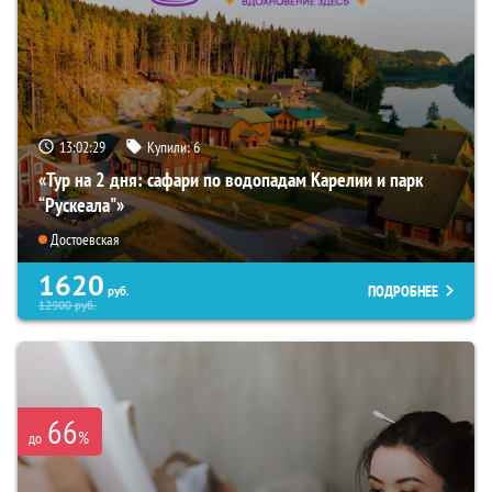
13:02:28
Купили:
6
«Тур на 2 дня: сафари по водопадам Карелии и парк
“Рускеала"»
Достоевская
1620
ПОДРОБНЕЕ
руб.
12900
руб.
66
%
до