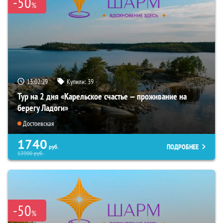
-50
%
13:02:28
Купили:
39
Тур на 2 дня «Карельское счастье — проживание на
берегу Ладоги»
Достоевская
1740
ПОДРОБНЕЕ
руб.
13900
руб.
-50
%