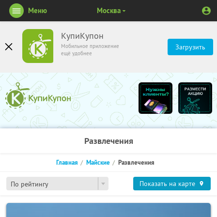
Меню
Москва
КупиКупон
Мобильное приложение
Загрузить
ещё удобнее
Развлечения
Главная
Майские
Развлечения
Показать на карте
По рейтингу