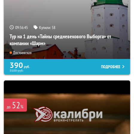
09:56:43
Купили:
58
Тур на 1 день «Тайны средневекового Выборга» от
компании «Шарм»
Достоевская
390
ПОДРОБНЕЕ
руб.
3100
руб.
52
%
до