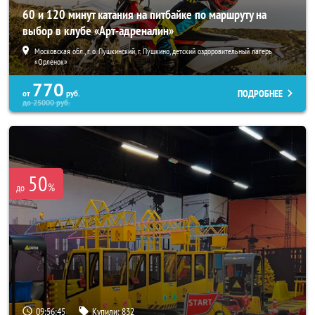
60 и 120 минут катания на питбайке по маршруту на
выбор в клубе «Арт-адреналин»
Московская обл., г. о. Пушкинский, г. Пушкино, детский оздоровительный лагерь
«Орленок»
770
ПОДРОБНЕЕ
от
руб.
до
25000
руб.
50
%
до
09:56:43
Купили:
832