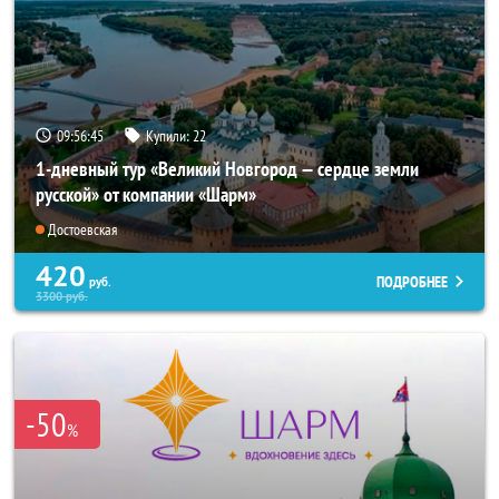
09:56:43
Купили:
22
1-дневный тур «Великий Новгород — сердце земли
русской» от компании «Шарм»
Достоевская
420
ПОДРОБНЕЕ
руб.
3300
руб.
-50
%