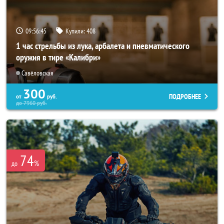
09:56:43
Купили:
408
1 час стрельбы из лука, арбалета и пневматического
оружия в тире «Калибри»
Савёловская
300
ПОДРОБНЕЕ
от
руб.
до
7960
руб.
74
%
до