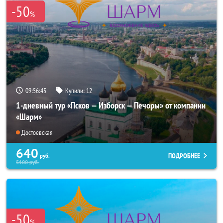
-50
%
09:56:43
Купили:
12
1-дневный тур «Псков — Изборск — Печоры» от компании
«Шарм»
Достоевская
640
ПОДРОБНЕЕ
руб.
5100
руб.
-50
%