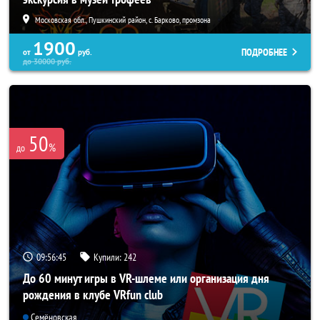
Московская обл., Пушкинский район, с. Барково, промзона
1900
ПОДРОБНЕЕ
от
руб.
до
30000
руб.
50
%
до
09:56:43
Купили:
242
До 60 минут игры в VR-шлеме или организация дня
рождения в клубе VRfun club
Семёновская