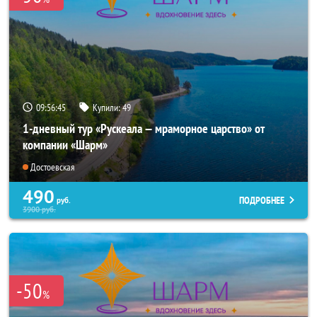
09:56:43
Купили:
49
1-дневный тур «Рускеала — мраморное царство» от
компании «Шарм»
Достоевская
490
ПОДРОБНЕЕ
руб.
3900
руб.
-50
%