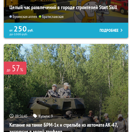
Целый час развлечений в городе строителей Start Skill
Бунинская аллея
Братиславская
250
ПОДРОБНЕЕ
от
руб.
до
1500
руб.
57
%
до
09:56:43
Купили:
9
Катание на танке БРМ-1к и стрельба из автомата АК-47,
экскурсия в музей трофеев