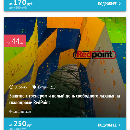
170
ПОДРОБНЕЕ
от
руб.
до
4200
руб.
44
%
до
09:56:43
Купили:
210
Занятие с тренером и целый день свободного лазанья на
скалодроме RedPoint
Савёловская
250
ПОДРОБНЕЕ
от
руб.
до
2100
руб.