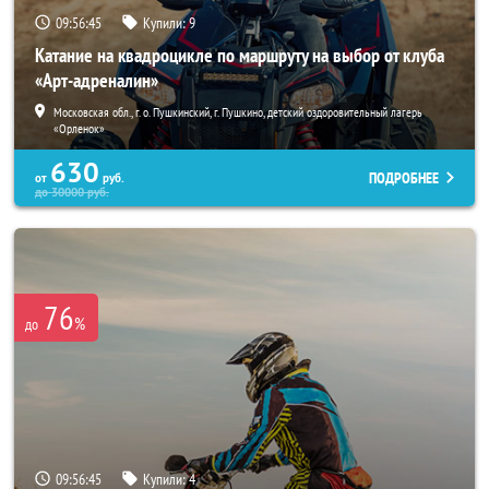
09:56:43
Купили:
9
Катание на квадроцикле по маршруту на выбор от клуба
«Арт-адреналин»
Московская обл., г. о. Пушкинский, г. Пушкино, детский оздоровительный лагерь
«Орленок»
630
ПОДРОБНЕЕ
от
руб.
до
30000
руб.
76
%
до
09:56:43
Купили:
4