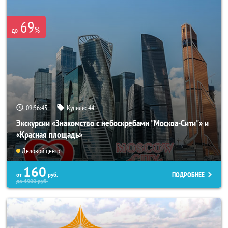
69
%
до
09:56:43
Купили:
44
Экскурсии «Знакомство с небоскребами "Москва-Сити"» и
«Красная площадь»
Деловой центр
160
ПОДРОБНЕЕ
от
руб.
до
1900
руб.