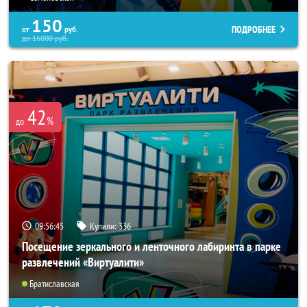
150
ПОДРОБНЕЕ
от
руб.
до
16000
руб.
42
%
до
09:56:43
Купили:
336
Посещение зеркального и ленточного лабиринта в парке
развлечений «Виртуалити»
Братиславская