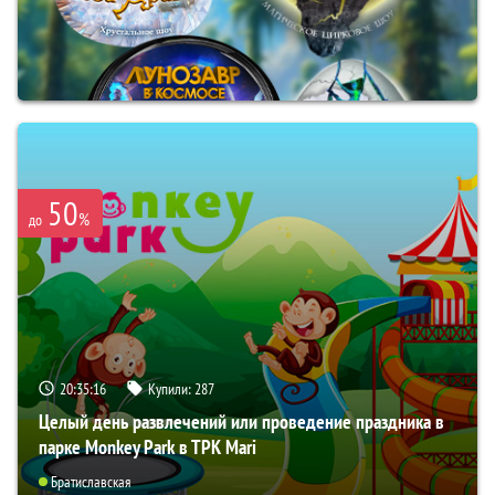
50
%
до
20:35:15
Купили:
287
Целый день развлечений или проведение праздника в
парке Monkey Park в ТРК Mari
Братиславская