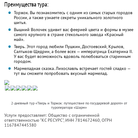
Преимущества тура:
Торжок. Вы познакомитесь с одним из самых старых городов
России, а также узнаете секреты уникального золотного
шитья.
Вышний Волочек удивит вас феерией цвета и формы в музее
самого крупного в стране стекольного завода «Красный
май».
Тверь. Этот город любили Пушкин, Достоевский, Крылов,
Салтыков-Щедрин, а более всех — императрица Екатерина II.
У вас будет возможность вдоволь полюбоваться старинным
городом.
Мармеладная сказка. Лихославль встречает гостей сладко —
тут вы сможете попробовать вкусный мармелад.
2-дневный тур «Тверь и Торжок: путешествие по государевой дороге» от
туроператора «Шарм»
Услуги предоставляет: Общество с ограниченной
ответственностью "КС РЕСУРС",
ИНН 7814672460
, ОГРН
1167847445380