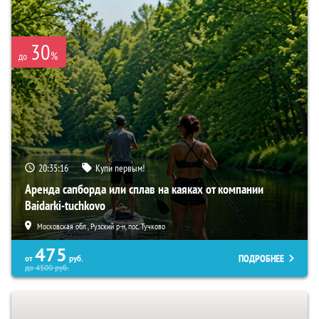
30
%
до
20:35:15
Купи первым!
Аренда сапборда или сплав на каяках от компании
Baidarki-tuchkovo
Московская обл., Рузский р-н, пос. Тучково
475
ПОДРОБНЕЕ
от
руб.
до
4500
руб.