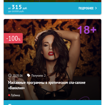
315
ПОДРОБНЕЕ
от
руб.
до
16500
руб.
-100
%
20:35:15
Получили:
2
Массажные программы в эротическом спа-салоне
«Ванилия»
Лубянка