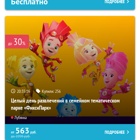
Бесплатно
ПОДРОБНЕЕ
30
%
до
20:35:15
Купили:
256
Целый день развлечений в семейном тематическом
парке «ФиксиПарк»
Лубянка
563
ПОДРОБНЕЕ
от
руб.
до
2990
руб.