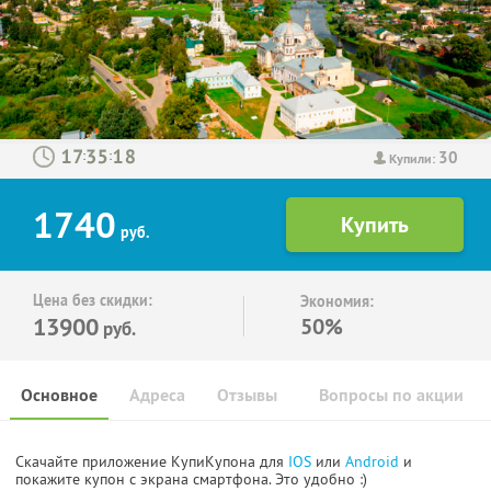
30
:
:
Купили:
1740
руб.
Цена без скидки:
Экономия:
13900
50%
руб.
Основное
Адреса
Отзывы
Вопросы по акции
Скачайте приложение КупиКупона для
IOS
или
Android
и
покажите купон с экрана смартфона. Это удобно :)