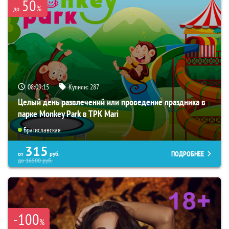
50
%
до
08:09:14
Купили:
287
Целый день развлечений или проведение праздника в
парке Monkey Park в ТРК Mari
Братиславская
315
ПОДРОБНЕЕ
от
руб.
до
16500
руб.
-100
%