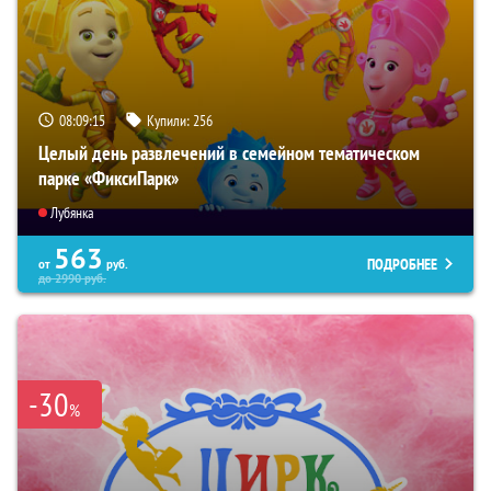
08:09:14
Купили:
256
Целый день развлечений в семейном тематическом
парке «ФиксиПарк»
Лубянка
563
ПОДРОБНЕЕ
от
руб.
до
2990
руб.
-30
%