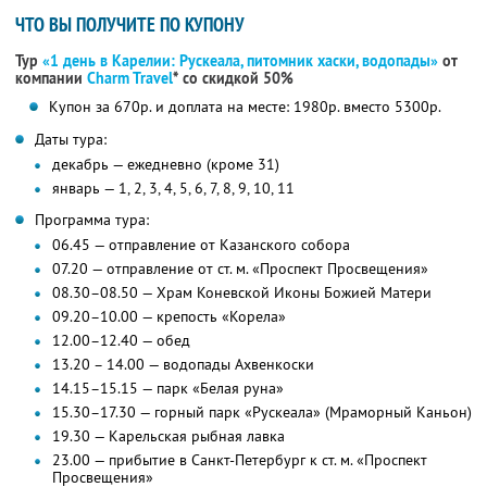
ЧТО ВЫ ПОЛУЧИТЕ ПО КУПОНУ
Тур
«1 день в Карелии: Рускеала, питомник хаски, водопады»
от
компании
Charm Travel
*
со скидкой 50%
Купон за 670р. и доплата на месте: 1980р. вместо 5300р.
Даты тура:
декабрь — ежедневно (кроме 31)
январь — 1, 2, 3, 4, 5, 6, 7, 8, 9, 10, 11
Программа тура:
06.45 — отправление от Казанского собора
07.20 — отправление от ст. м. «Проспект Просвещения»
08.30–08.50 — Храм Коневской Иконы Божией Матери
09.20–10.00 — крепость «Корела»
12.00–12.40 — обед
13.20 – 14.00 — водопады Ахвенкоски
14.15–15.15 — парк «Белая руна»
15.30–17.30 — горный парк «Рускеала» (Мраморный Каньон)
19.30 — Карельская рыбная лавка
23.00 — прибытие в Санкт-Петербург к ст. м. «Проспект
Просвещения»