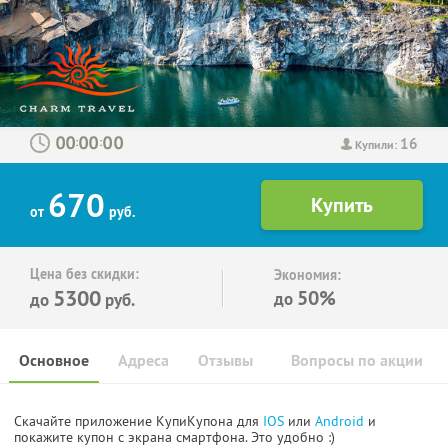
16
:
:
Купили:
670
от
руб.
Цена без скидки:
Экономия:
5300
50%
до
до
руб.
Основное
Адреса
Отзывы
Вопросы по акции
Скачайте приложение КупиКупона для
IOS
или
Android
и
покажите купон с экрана смартфона. Это удобно :)