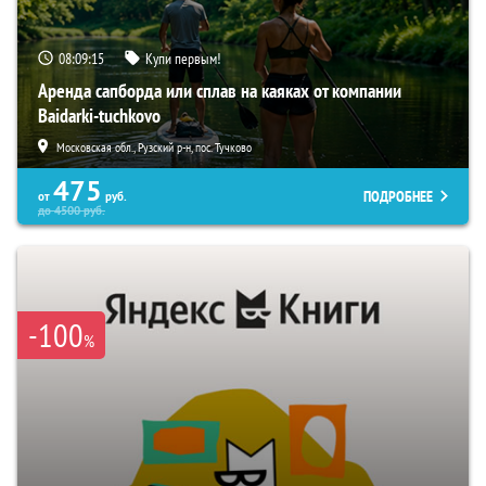
08:09:14
Купи первым!
Аренда сапборда или сплав на каяках от компании
Baidarki-tuchkovo
Московская обл., Рузский р-н, пос. Тучково
475
ПОДРОБНЕЕ
от
руб.
до
4500
руб.
-100
%