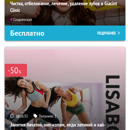
Чистка, отбеливание, лечение, удаление зубов в Giacint
Clinic
Сходненская
Бесплатно
ПОДРОБНЕЕ
-50
%
10:26:54
Получили:
1
Занятия бачатой, хип-хопом, леди латиной и хай-