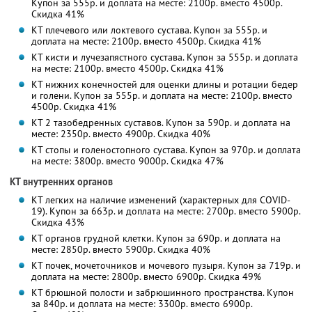
Купон за 555р. и доплата на месте: 2100р. вместо 4500р.
Скидка 41%
КТ плечевого или локтевого сустава. Купон за 555р. и
доплата на месте: 2100р. вместо 4500р.
Скидка 41%
КТ кисти и лучезапястного сустава. Купон за 555р. и доплата
на месте: 2100р. вместо 4500р.
Скидка 41%
КТ нижних конечностей для оценки длины и ротации бедер
и голени. Купон за 555р. и доплата на месте: 2100р. вместо
4500р.
Скидка 41%
КТ 2 тазобедренных суставов. Купон за 590р. и доплата на
месте: 2350р. вместо 4900р.
Скидка 40%
КТ стопы и голеностопного сустава. Купон за 970р. и доплата
на месте: 3800р. вместо 9000р.
Скидка 47%
КТ внутренних органов
КТ легких на наличие изменений (характерных для COVID-
19). Купон за 663р. и доплата на месте: 2700р. вместо 5900р.
Скидка 43%
КТ органов грудной клетки. Купон за 690р. и доплата на
месте: 2850р. вместо 5900р.
Скидка 40%
КТ почек, мочеточников и мочевого пузыря. Купон за 719р. и
доплата на месте: 2800р. вместо 6900р.
Скидка 49%
КТ брюшной полости и забрюшинного пространства. Купон
за 840р. и доплата на месте: 3300р. вместо 6900р.