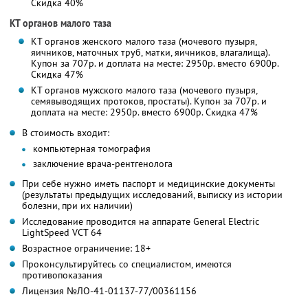
Скидка 40%
КТ органов малого таза
КТ органов женского малого таза (мочевого пузыря,
яичников, маточных труб, матки, яичников, влагалища).
Купон за 707р. и доплата на месте: 2950р. вместо 6900р.
Скидка 47%
КТ органов мужского малого таза (мочевого пузыря,
семявыводящих протоков, простаты). Купон за 707р. и
доплата на месте: 2950р. вместо 6900р.
Скидка 47%
В стоимость входит:
компьютерная томография
заключение врача-рентгенолога
При себе нужно иметь паспорт и медицинские документы
(результаты предыдущих исследований, выписку из истории
болезни, при их наличии)
Исследование проводится на аппарате General Electric
LightSpeed VCT 64
Возрастное ограничение: 18+
Проконсультируйтесь со специалистом, имеются
противопоказания
Лицензия №ЛО-41-01137-77/00361156