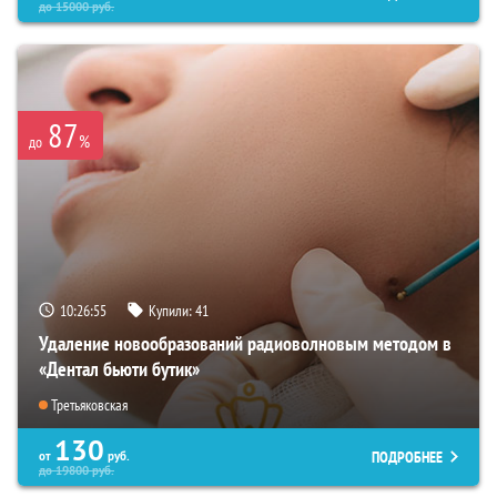
до
15000
руб.
87
%
до
10:26:54
Купили:
41
Удаление новообразований радиоволновым методом в
«Дентал бьюти бутик»
Третьяковская
130
ПОДРОБНЕЕ
от
руб.
до
19800
руб.