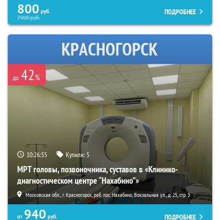
800
ПОДРОБНЕЕ
руб.
7900
руб.
42
%
до
10:26:54
Купили:
5
МРТ головы, позвоночника, суставов в «Клинико-
диагностическом центре “Нахабино”»
Московская обл., г. Красногорск, раб. пос. Нахабино, Вокзальная ул., д. 25, стр. 3
940
ПОДРОБНЕЕ
от
руб.