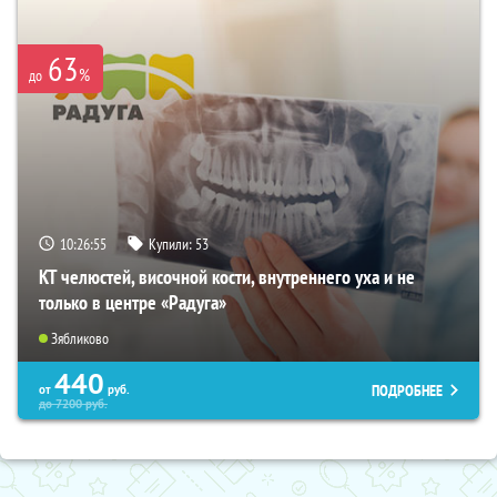
63
%
до
10:26:54
Купили:
53
КТ челюстей, височной кости, внутреннего уха и не
только в центре «Радуга»
Зябликово
440
ПОДРОБНЕЕ
от
руб.
до
7200
руб.