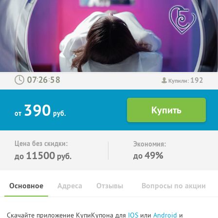
192
:
:
Купили:
390
от
руб.
Цена без скидки:
Экономия:
11500
49%
до
до
руб.
Основное
Адреса
Отзывы
Вопросы по акции
Скачайте приложение КупиКупона для
IOS
или
Android
и