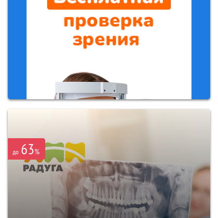
63
%
до