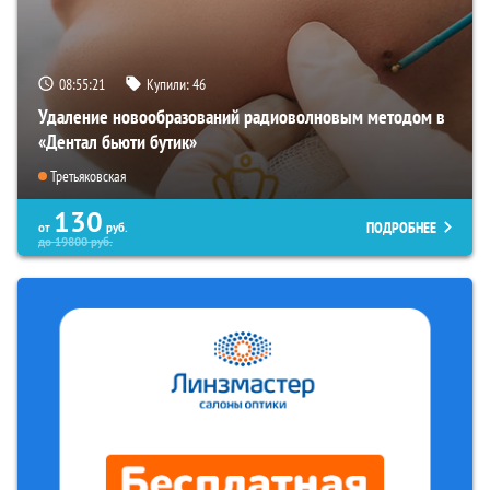
08:55:20
Купили:
46
Удаление новообразований радиоволновым методом в
«Дентал бьюти бутик»
Третьяковская
130
ПОДРОБНЕЕ
от
руб.
до
19800
руб.