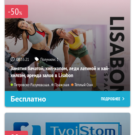
-50
%
08:55:20
Получили:
1
Занятия бачатой, хип-хопом, леди латиной и хай-
хилсом, аренда залов в Lisabon
Петровско-Разумовская
Пражская
Тёплый Стан
Бесплатно
ПОДРОБНЕЕ