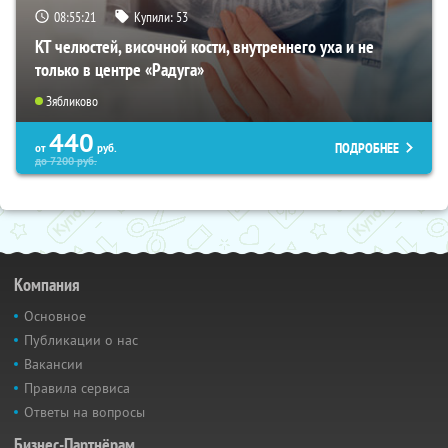
08:55:20
Купили:
53
КТ челюстей, височной кости, внутреннего уха и не
только в центре «Радуга»
Зябликово
440
ПОДРОБНЕЕ
от
руб.
до
7200
руб.
Компания
Основное
Публикации о нас
Вакансии
Правила сервиса
Ответы на вопросы
Бизнес-Партнёрам