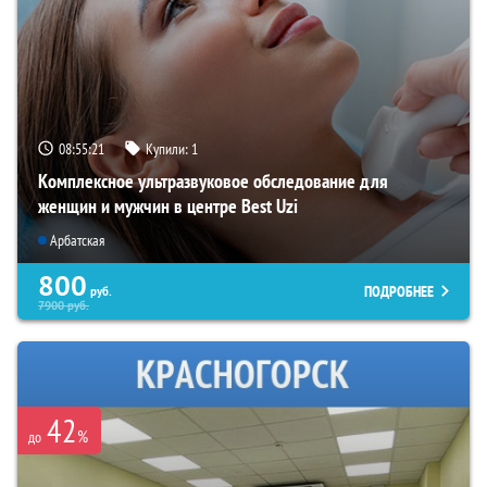
08:55:20
Купили:
1
Комплексное ультразвуковое обследование для
женщин и мужчин в центре Best Uzi
Арбатская
800
ПОДРОБНЕЕ
руб.
7900
руб.
42
%
до