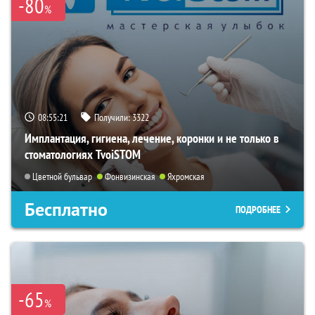
-80
%
08:55:20
Получили:
3322
Имплантация, гигиена, лечение, коронки и не только в
стоматологиях TvoiSTOM
Цветной бульвар
Фонвизинская
Яхромская
Бесплатно
ПОДРОБНЕЕ
-65
%