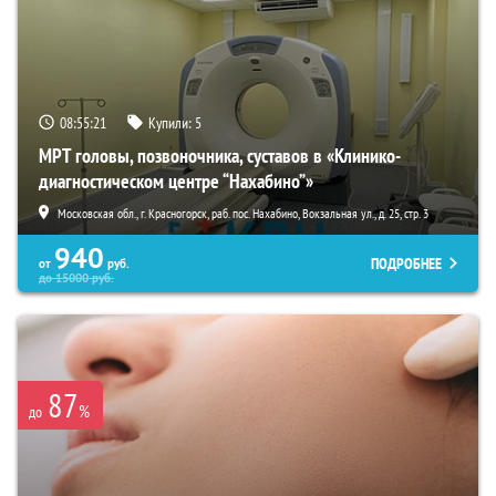
08:55:20
Купили:
5
МРТ головы, позвоночника, суставов в «Клинико-
диагностическом центре “Нахабино”»
Московская обл., г. Красногорск, раб. пос. Нахабино, Вокзальная ул., д. 25, стр. 3
940
ПОДРОБНЕЕ
от
руб.
до
15000
руб.
87
%
до