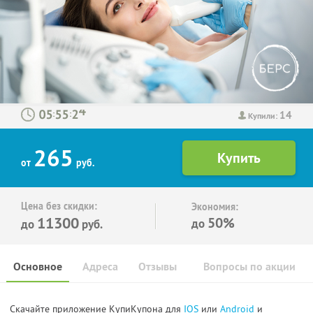
14
:
:
Купили:
265
от
руб.
Цена без скидки:
Экономия:
11300
50%
до
до
руб.
Основное
Адреса
Отзывы
Вопросы по акции
Скачайте приложение КупиКупона для
IOS
или
Android
и