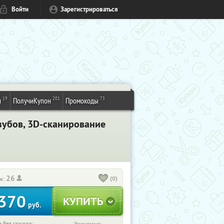
Войти
Зарегистрироваться
19
201
73
и
ПолучиКупон
Промокоды
 зубов, 3D-сканирование
26
(0)
и:
370
руб.
 без скидки: