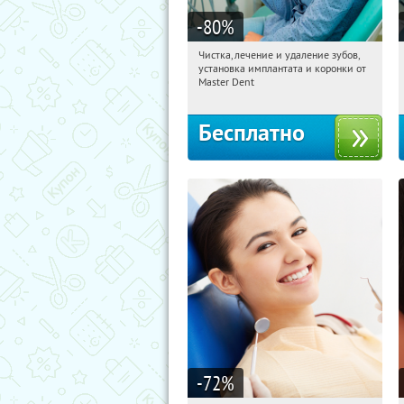
-80
%
Чистка, лечение и удаление зубов,
20:28:09
Получили:
34
установка имплантата и коронки от
Семёновская
Master Dent
Бесплатно
-72
%