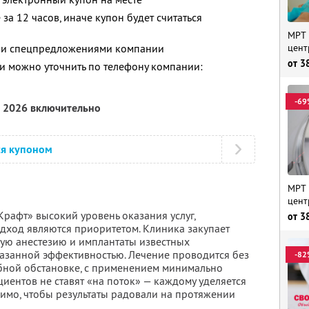
за 12 часов, иначе купон будет считаться
МРТ 
ими спецпредложениями компании
цент
от
3
 можно уточнить по телефону компании:
-69
я 2026 включительно
ся купоном
МРТ 
цент
рафт» высокий уровень оказания услуг,
от
3
дход являются приоритетом. Клиника закупает
ую анестезию и имплантаты известных
азанной эффективностью. Лечение проводится без
-82
бной обстановке, с применением минимально
иентов не ставят «на поток» — каждому уделяется
димо, чтобы результаты радовали на протяжении