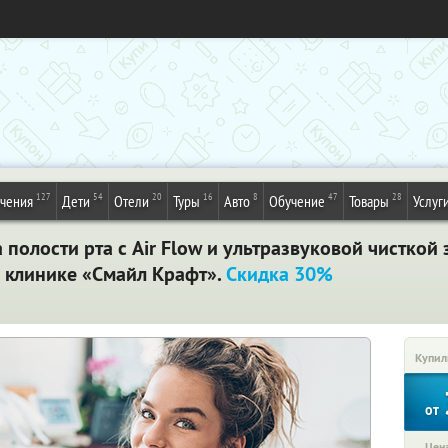
127
54
20
16
8
47
28
ечения
Дети
Отели
Туры
Авто
Обучение
Товары
Услуг
полости рта с Air Flow и ультразвуковой чисткой
й клинике «Смайл Крафт».
Скидка 30%
Купил
от
Цена