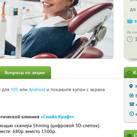
до
До ко
Вопросы по акции
К
а для
IOS
или
Android
и покажите купон с экрана
огической клинике
«Смайл Крафт»
мощью сканера Shining (цифровой 3D-слепок).
месте: 680р. вместо 1500р.
О