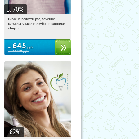
70
%
до
Гигиена полости рта, лечение
20:28:09
Купили:
20
кариеса, удаление зубов в клинике
ВДНХ
«Берс»
645
от
руб.
до
11600
руб.
-82
%