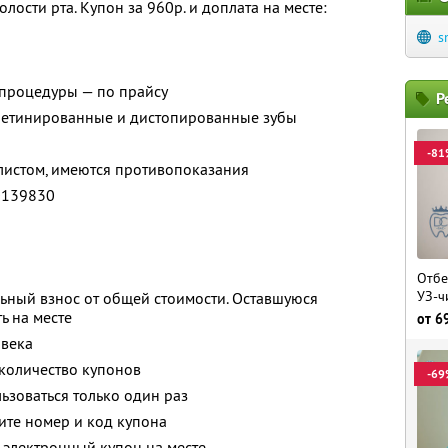
ости рта. Купон за 960р. и доплата на месте:
s
процедуры — по прайсу
Р
 ретинированные и дистопированные зубы
-81
листом, имеются противопоказания
0139830
Отбе
УЗ-ч
ьный взнос от общей стоимости. Оставшуюся
ь на месте
от
6
овека
количество купонов
-69
зоваться только один раз
ите номер и код купона
 электронный купон на месте