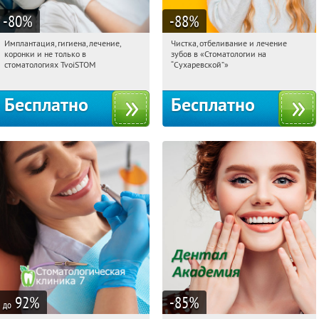
-80
%
-88
%
Имплантация, гигиена, лечение,
Чистка, отбеливание и лечение
20:28:09
Получили:
3322
20:28:09
Получили:
136
коронки и не только в
зубов в «Стоматологии на
Цветной бульвар
Сухаревская
стоматологиях TvoiSTOM
“Сухаревской”»
Фонвизинская
Яхромская
Бесплатно
Бесплатно
92
%
-85
%
до