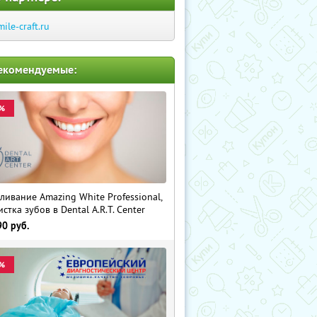
mile-craft.ru
екомендуемые:
%
ливание Amazing White Professional,
истка зубов в Dental A.R.T. Center
90
руб.
%