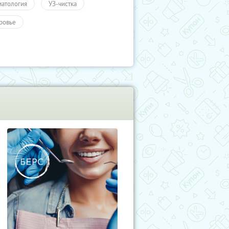
матология
УЗ-чистка
ровье