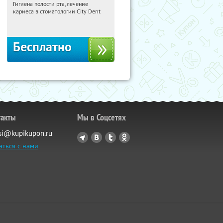
Гигиена полости рта, лечение
20:28:09
Получили:
133
кариеса в стоматологии City Dent
Новые Черёмушки
Бесплатно
такты
Мы в Соцсетях
si@kupikupon.ru
аться с нами