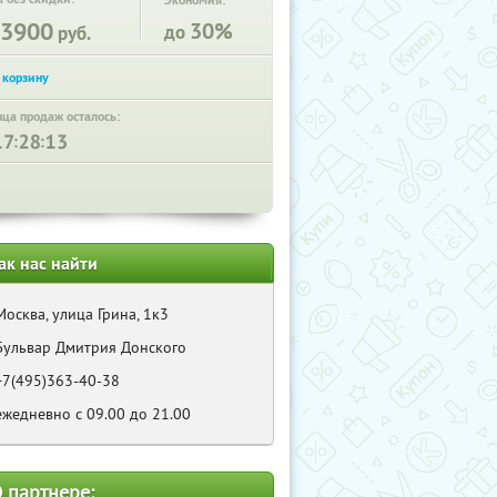
Экономия:
3900
30%
до
руб.
нца продаж осталось:
:
:
ак нас найти
Москва, улица Грина, 1к3
Бульвар Дмитрия Донского
+7(495)363-40-38
ежедневно с 09.00 до 21.00
 партнере: