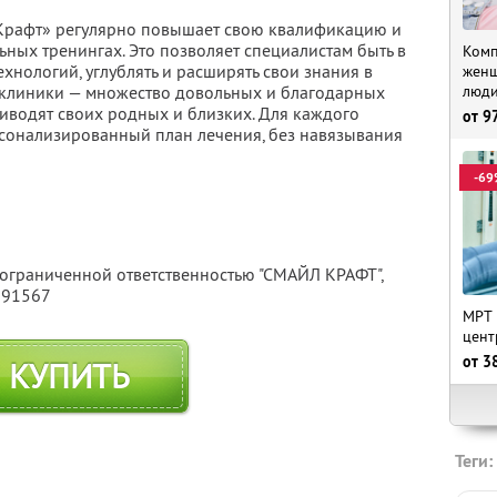
Крафт» регулярно повышает свою квалификацию и
ьных тренингах. Это позволяет специалистам быть в
Комп
хнологий, углублять и расширять свои знания в
женщ
люд
е клиники — множество довольных и благодарных
риводят своих родных и близких. Для каждого
от
9
рсонализированный план лечения, без навязывания
-69
 ограниченной ответственностью "СМАЙЛ КРАФТ",
391567
МРТ 
цент
от
3
КУПИТЬ
Теги: