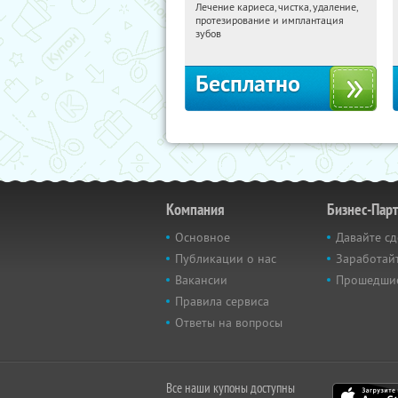
Лечение кариеса, чистка, удаление,
20:28:09
Получили:
279
протезирование и имплантация
Белорусская
зубов
Бесплатно
Компания
Бизнес-Пар
Основное
Давайте сд
Публикации о нас
Заработайт
Вакансии
Прошедши
Правила сервиса
Ответы на вопросы
Все наши купоны доступны