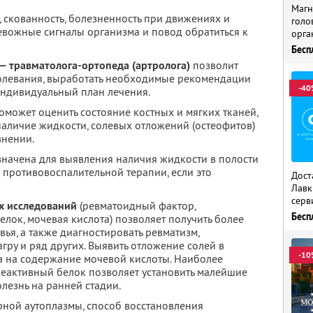
Магн
, скованность, болезненность при движениях и
голо
ревожные сигналы организма и повод обратиться к
орга
Бесп
— травматолога-ортопеда (артролога)
позволит
болевания, выработать необходимые рекомендации
-40
индивидуальный план лечения.
оможет оценить состояние костных и мягких тканей,
 наличие жидкости, солевых отложений (остеофитов)
внении.
начена для выявления наличия жидкости в полости
я противовоспалительной терапии, если это
Дост
Лавк
серв
х исследований
(ревматоидный фактор,
Бесп
елок, мочевая кислота) позволяет получить более
ья, а также диагностировать ревматизм,
агру и ряд других. Выявить отложение солей в
-10
за на содержание мочевой кислоты. Наиболее
реактивный белок позволяет установить малейшие
лезнь на ранней стадии.
ной аутоплазмы, способ восстановления