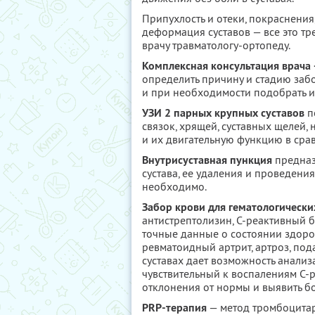
Припухлость и отеки, покраснения
деформация суставов — все это т
врачу травматологу-ортопеду.
Комплексная консультация врача 
определить причину и стадию за
и при необходимости подобрать 
УЗИ 2 парных крупных суставов
п
связок, хрящей, суставных щелей,
и их двигательную функцию в сра
Внутрисуставная пункция
предназ
сустава, ее удаления и проведени
необходимо.
Забор крови для гематологически
антистрептолизин, С-реактивный б
точные данные о состоянии здоров
ревматоидный артрит, артроз, под
суставах дает возможность анали
чувствительный к воспалениям С-
отклонения от нормы и выявить бо
PRP-терапия
— метод тромбоцитар