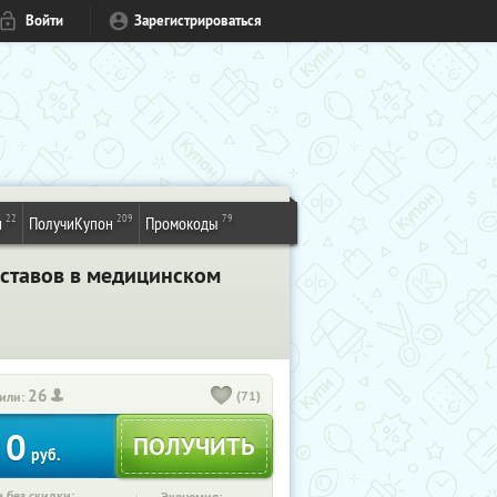
Войти
Зарегистрироваться
22
209
79
и
ПолучиКупон
Промокоды
уставов в медицинском
26
(71)
или:
0
руб.
 без скидки: