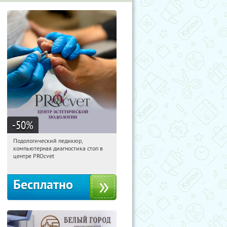
-50
%
Подологический педикюр,
10:22:53
Получили:
119
компьютерная диагностика стоп в
Кропоткинская
центре PROcvet
Бесплатно