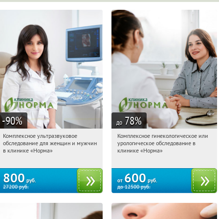
-90
%
78
%
до
Комплексное ультразвуковое
Комплексное гинекологическое или
10:22:53
Купили:
3
10:22:53
Купи первым!
обследование для женщин и мужчин
урологическое обследование в
Арбатская
Арбатская
в клинике «Норма»
клинике «Норма»
800
600
руб.
от
руб.
27200
руб.
до
12500
руб.