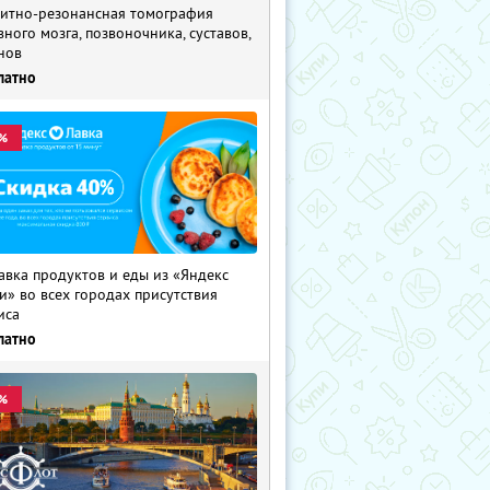
итно-резонансная томография
вного мозга, позвоночника, суставов,
нов
латно
%
авка продуктов и еды из «Яндекс
и» во всех городах присутствия
иса
латно
%