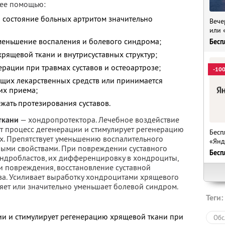
 ее помощью:
 состояние больных артритом значительно
Вече
или 
меньшение воспаления и болевого синдрома;
Бесп
рящевой ткани и внутрисуставных структур;
рации при травмах суставов и остеоартрозе;
-10
щих лекарственных средств или принимается
их приема;
жать протезирования суставов.
ткани
— хондропротектора. Лечебное воздействие
т процесс дегенерации и стимулирует регенерацию
Бесп
х. Препятствует уменьшению воспалительного
«Янд
ными свойствами. При повреждении суставного
Бесп
ндробластов, их дифференцировку в хондроциты,
 повреждения, восстановление суставной
ва. Усиливает выработку хондроцитами хрящевого
аняет или значительно уменьшает болевой синдром.
Теги:
ии и стимулирует регенерацию хрящевой ткани при
Обс