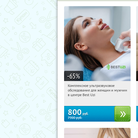
-65
%
Комплексное ультразвуковое
10:22:53
Купили:
1
обследование для женщин и мужчин
Арбатская
в центре Best Uzi
800
руб.
7900
руб.