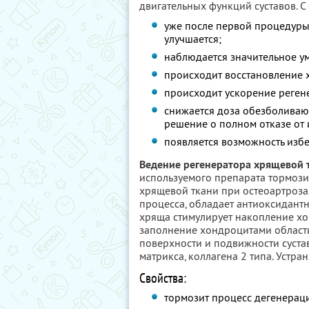
двигательных функций суставов. С
уже после первой процедуры
улучшается;
наблюдается значительное у
происходит восстановление х
происходит ускорение регене
снижается доза обезболиваю
решение о полном отказе от 
появляется возможность избе
Ведение регенератора хрящевой 
используемого препарата тормози
хрящевой ткани при остеоартроза
процесса, обладает антиоксидант
хряща стимулирует накопление хо
заполнение хондроцитами области
поверхности и подвижности суста
матрикса, коллагена 2 типа. Устр
Свойства:
тормозит процесс дегенерац