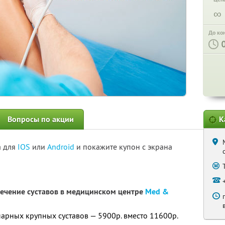
∞
До ко
Вопросы по акции
К
а для
IOS
или
Android
и покажите купон с экрана
лечение суставов в медицинском центре
Med &
парных крупных суставов — 5900р. вместо 11600р.