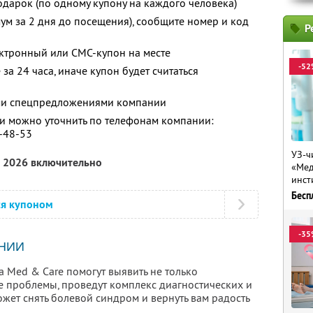
одарок (по одному купону на каждого человека)
ум за 2 дня до посещения), сообщите номер и код
Р
ектронный или СМС-купон на месте
-52
за 24 часа, иначе купон будет считаться
ими спецпредложениями компании
 можно уточнить по телефонам компании:
8-48-53
УЗ-ч
а 2026 включительно
«Мед
инст
Бесп
ся купоном
-35
НИИ
 Med & Care помогут выявить не только
е проблемы, проведут комплекс диагностических и
жет снять болевой синдром и вернуть вам радость