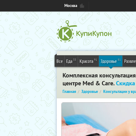
Москва
33
91
81
Все
Еда
Красота
Здоровье
Развл
Комплексная консультация 
центре Med & Care.
Скидка
Главная
Здоровье
Консультации у вр