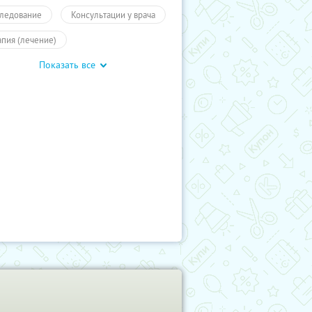
ледование
Консультации у врача
апия (лечение)
Показать все
гие специалисты
УЗИ
учиКупон
Здоровье
ровье