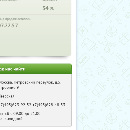
Экономия:
54
%
нца продаж осталось:
:
:
ак нас найти
Москва, Петровский переулок, д.5,
строение 9
Тверская
+7(495)623-92-52 +7(495)628-48-53
пн- сб с 09.00 до 21.00
вс- выходной