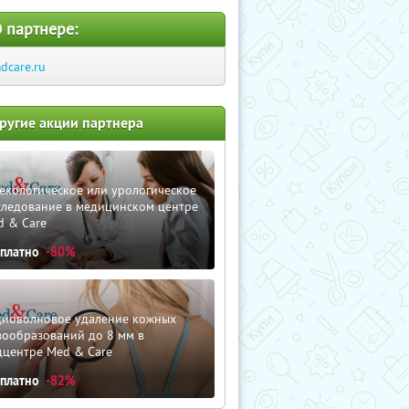
 партнере:
dcare.ru
ругие акции партнера
екологическое или урологическое
следование в медицинском центре
d & Care
сплатно
-80%
диоволновое удаление кожных
вообразований до 8 мм в
дцентре Med & Care
сплатно
-82%