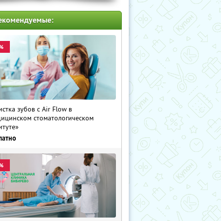
екомендуемые:
%
истка зубов с Air Flow в
ицинском стоматологическом
итуте»
латно
%