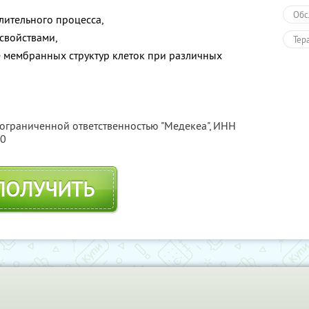
Обс
лительного процесса,
свойствами,
Тер
 мембранных структур клеток при различных
Дру
Пол
Здо
 ограниченной ответственностью "Медекеа",
ИНН
10
ПОЛУЧИТЬ