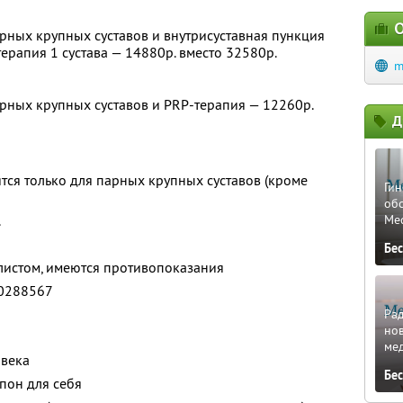
О
арных крупных суставов и внутрисуставная пункция
ерапия 1 сустава — 14880р. вместо 32580р.
m
арных крупных суставов и PRP-терапия — 12260р.
Д
тся только для парных крупных суставов (кроме
Гин
об
.
Me
Бе
листом, имеются противопоказания
0288567
Ра
но
ме
овека
Бе
пон для себя