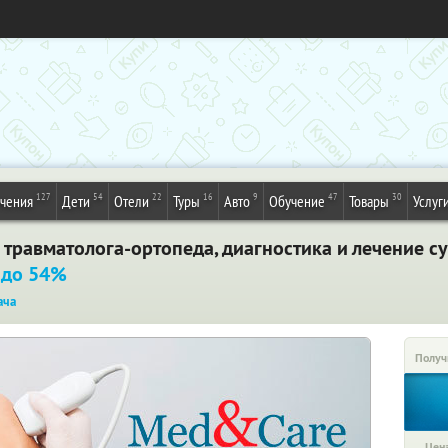
127
54
22
16
9
47
30
ечения
Дети
Отели
Туры
Авто
Обучение
Товары
Услуг
травматолога-ортопеда, диагностика и лечение с
 до 54%
ача
Получ
Цена