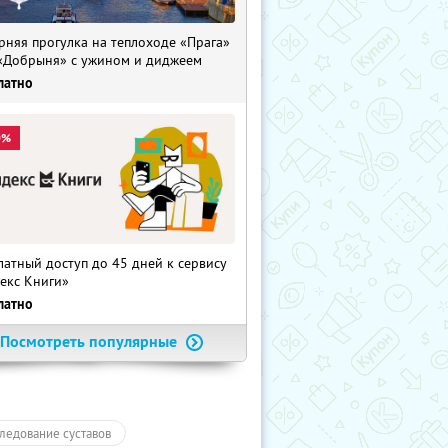
рняя прогулка на теплоходе «Прага»
«Добрыня» с ужином и диджеем
латно
0%
латный доступ до 45 дней к сервису
екс Книги»
латно
Посмотреть популярные
ледование суставов